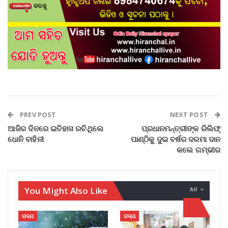
PREV POST
NEXT POST
ଆଜିର ଦିନରେ ଇତିହାସ ରଚିଥିଲେ
ପ୍ରଧାନମନ୍ତ୍ରୀଙ୍କ ରିଲିଫ୍
ଧୋନି ବାହିନୀ
ପାଣ୍ଠିକୁ ଦୁଇ ବର୍ଷର ଦରମା ଦାନ
କଲେ ଗମ୍ଭୀର
You Might Also Like
All
ରାଜ୍ୟ
ରାଜ୍ୟ