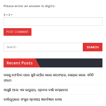
Please enter an answer in digits:
5 × 3 =
Recent Posts
ଦଳକୁ ଫେରିବା ପରେ ଖୁସି ଜାହିର କଲେ ସରଫରାଜ, ସେୟାର କଲେ ଏମିତି
ଫଟୋ
ଆସୁଛି ଆଉ ଏକ ଲଘୁଚାପ, ପ୍ରବଳ ବର୍ଷା ସମ୍ଭାବନା
ବାଲିଗୁଡ଼ାରେ ସଂକୁଳ ସ୍ତରୀୟ ଜ୍ଞାନବିଜ୍ଞାନ ମେଳା