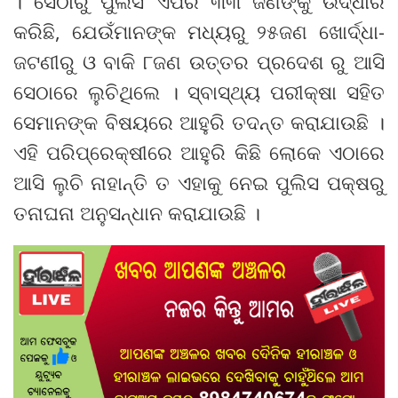
। ସେଠାରୁ ପୁଲିସ ଏପରି ୩୩ ଜଣଙ୍କୁ ଉଦ୍ଧାର
କରିଛି, ଯେଉଁମାନଙ୍କ ମଧ୍ୟରୁ ୨୫ଜଣ ଖୋର୍ଦ୍ଧା-
ଜଟଣୀରୁ ଓ ବାକି ୮ଜଣ ଉତ୍ତର ପ୍ରଦେଶ ରୁ ଆସି
ସେଠାରେ ଲୁଚିଥିଲେ । ସ୍ବାସ୍ଥ୍ୟ ପରୀକ୍ଷା ସହିତ
ସେମାନଙ୍କ ବିଷୟରେ ଆହୁରି ତଦନ୍ତ କରାଯାଉଛି ।
ଏହି ପରିପ୍ରେକ୍ଷୀରେ ଆହୁରି କିଛି ଲୋକେ ଏଠାରେ
ଆସି ଲୁଚି ନାହାନ୍ତି ତ ଏହାକୁ ନେଇ ପୁଲିସ ପକ୍ଷରୁ
ତନାଘନା ଅନୁସନ୍ଧାନ କରାଯାଉଛି ।