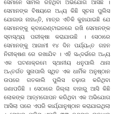
ସେମାନେ ସାମିଲ ରହିଥିବା ଅଭିଯୋଗ ଆସିଛି ।
ସେମାନଙ୍କ ବିଷୟରେ ଅନ୍ୟ କିଛି ସୂଚନା ପୁଲିସ
ଯୋଗାଉ ନାହାନ୍ତି, ମାତ୍ର ଏତିକି କୁହାଯାଇଛି ଯେ
ସେମାନଙ୍କୁ କ୍ବାରେଣ୍ଟାଇନରେ ରଖି ସେମାନଙ୍କ
ସ୍ବାସ୍ଥ୍ୟ ପରୀକ୍ଷା କରାଯାଉଛି । ସେଠାରେ
ସେମାନଙ୍କୁ ଆଗାମୀ ୧୪ ଦିନ ପର୍ଯ୍ୟନ୍ତ ଗହନ
ନିରୀକ୍ଷଣ ରେ ରଖାଯିବ । ଏହି ସନ୍ଦର୍ଭରେ ଅନ୍ୟ
ଏକ ଘଟଣାକ୍ରମେ ସ୍ଥାନୀୟ ଧନୁପାଲି ଥାନା
ଅନ୍ତର୍ଗତ ସୁନାପାଲି ସ୍ଥିତ ଏକ ଧାର୍ମିକ ଅନୁଷ୍ଠାନ
ଉପରେ ଗତକାଲି ପୁଲିସ ଚଢ଼ାଉ କରିଥିବା
ଜଣାପଡିଛି । ସେଠାରେ ଜିଲ୍ଲା ବାହାରୁ ଆସି କିଛି
ଲୋକଙ୍କ ଆତ୍ମଗୋପନ କରିଥିବା ଏକ ଅଭିଯୋଗ
ଆସିଲା ପରେ ଏପରି କାର୍ଯ୍ଯାନୁଷ୍ଠାନ କରାଯାଇଥିଲା