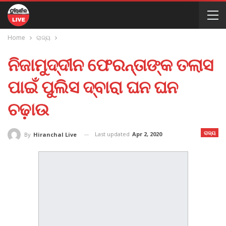
Home
ରାଜ୍ୟ
ନିଜାମୁଦ୍ଦୀନ ଫେରନ୍ତାଙ୍କ ତଲାସ
ପାଇଁ ପୁଲିସ ଦ୍ବାରା ଘନ ଘନ
ଚଢ଼ାଉ
ରାଜ୍ୟ
Last updated
Apr 2, 2020
By
Hiranchal Live