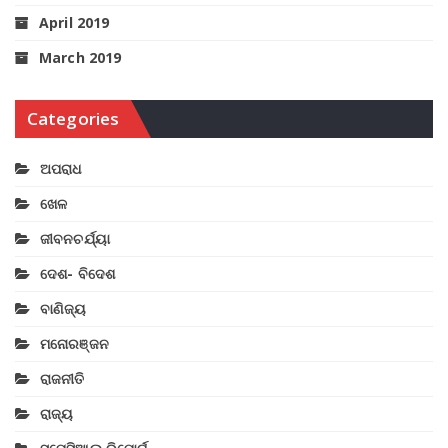
April 2019
March 2019
Categories
ଅପରାଧ
ଖେଳ
ଜୀବନଚର୍ଯ୍ୟା
ଦେଶ- ବିଦେଶ
ବାଣିଜ୍ୟ
ମନୋରଞ୍ଜନ
ରାଜନୀତି
ରାଜ୍ୟ