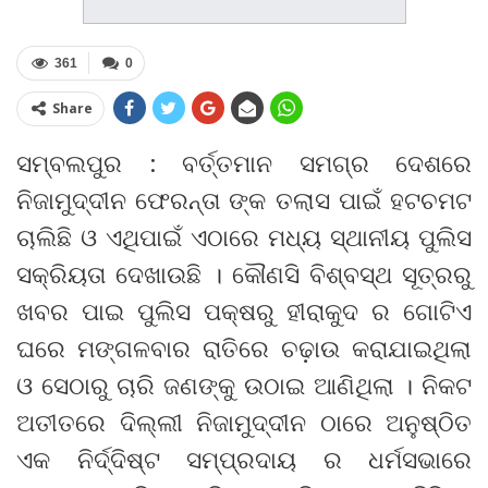
361
0
Share
ସମ୍ବଲପୁର : ବର୍ତ୍ତମାନ ସମଗ୍ର ଦେଶରେ
ନିଜାମୁଦ୍ଦୀନ ଫେରନ୍ତା ଙ୍କ ତଲାସ ପାଇଁ ହଟଚମଟ
ଚାଲିଛି ଓ ଏଥିପାଇଁ ଏଠାରେ ମଧ୍ୟ ସ୍ଥାନୀୟ ପୁଲିସ
ସକ୍ରିୟତା ଦେଖାଉଛି । କୌଣସି ବିଶ୍ବସ୍ଥ ସୂତ୍ରରୁ
ଖବର ପାଇ ପୁଲିସ ପକ୍ଷରୁ ହୀରାକୁଦ ର ଗୋଟିଏ
ଘରେ ମଙ୍ଗଳବାର ରାତିରେ ଚଢ଼ାଉ କରାଯାଇଥିଲା
ଓ ସେଠାରୁ ଚାରି ଜଣଙ୍କୁ ଉଠାଇ ଆଣିଥିଲା । ନିକଟ
ଅତୀତରେ ଦିଲ୍ଲୀ ନିଜାମୁଦ୍ଦୀନ ଠାରେ ଅନୁଷ୍ଠିତ
ଏକ ନିର୍ଦ୍ଦିଷ୍ଟ ସମ୍ପ୍ରଦାୟ ର ଧର୍ମସଭାରେ