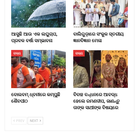
ଆସୁଛି ଆଉ ଏକ ଲଘୁଚାପ,
ବାଲିଗୁଡ଼ାରେ ସଂକୁଳ ସ୍ତରୀୟ
ପ୍ରବଳ ବର୍ଷା ସମ୍ଭାବନା
ଜ୍ଞାନବିଜ୍ଞାନ ମେଳା
ରାଜ୍ୟ
ରାଜ୍ୟ
ବୋଲବମ୍ ଧ୍ବନୀରେ କମ୍ପୁଛି
ବିବାହ ବନ୍ଧନରେ ଆବଦ୍ଧ
ଶୈବପୀଠ
ହେଲେ ରମଣଦୀପ, ଜାଣନ୍ତୁ
ତାଙ୍କ ସାଥୀଙ୍କ ବିଷୟରେ
PREV
NEXT