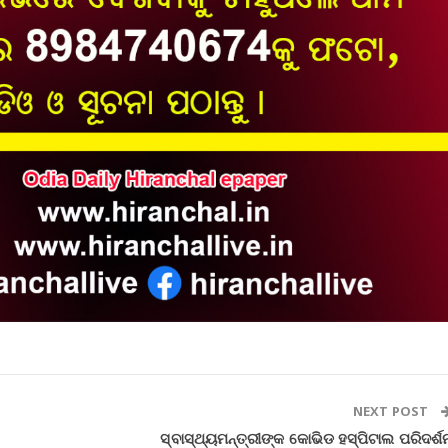
NEXT POST
ସ୍ବାସ୍ଥ୍ୟମନ୍ତ୍ରୀଙ୍କ କୋଭିଡ ହସ୍ପିଟାଲ ପରିଦର୍ଶ