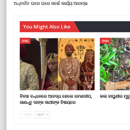
ଅନ୍ତର୍ଗତ ଘରେ ଘରେ ସର୍ଭେ କାର୍ଯ୍ୟ ଆରମ୍ଭ
You Might Also Like
ରାଜ୍ୟ
ରାଜ୍ୟ
ବିବାହ ବନ୍ଧନରେ ଆବଦ୍ଧ ହେଲେ ରମଣଦୀପ,
କଳା ବାଘୁଣୀର ମୃତ
ଜାଣନ୍ତୁ ତାଙ୍କ ସାଥୀଙ୍କ ବିଷୟରେ
PREV
NEXT