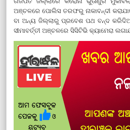
ଗଜପତି ଜିଲ୍ଲାରେ କରୋନା ଭୁତାଣୁର ମୁକାବିଲ
ଅଞ୍ଚଳରେ ପୋଲିସ ତରଫରୁ ନାକାବନ୍ଦୀ କରାଯାଇଛ
ବା ଅନ୍ୟ ଜିଲ୍ଲାରୁ ପ୍ରବେଶ ପଥ ବନ୍ଦ କରିଦିଆ
ସୀମାବର୍ତ୍ତୀ ଅଞ୍ଚଳରେ ସିସିଟିଭି କ୍ୟାମେରା ଲଗାଯ