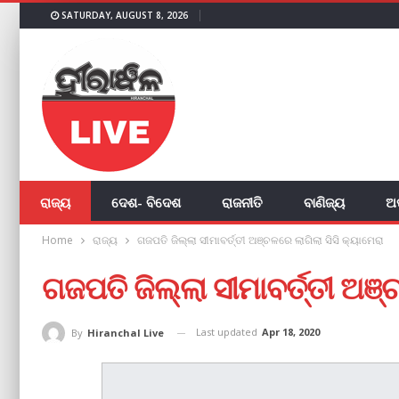
SATURDAY, AUGUST 8, 2026
ରାଜ୍ୟ
ଦେଶ- ବିଦେଶ
ରାଜନୀତି
ବାଣିଜ୍ୟ
ଅ
Home
ରାଜ୍ୟ
ଗଜପତି ଜିଲ୍ଲା ସୀମାବର୍ତ୍ତୀ ଅଞ୍ଚଳରେ ଲାଗିଲା ସିସି କ୍ୟାମେରା
ଗଜପତି ଜିଲ୍ଲା ସୀମାବର୍ତ୍ତୀ ଅଞ୍
Last updated
Apr 18, 2020
By
Hiranchal Live