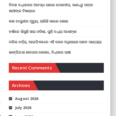
ବିବାହ ବନ୍ଧନରେ ଆବଦ୍ଧ ହେଲେ ରମଣଦୀପ, ଜାଣନ୍ତୁ ତାଙ୍କ
ସାଥୀଙ୍କ ବିଷୟରେ
କଳା ବାଘୁଣୀର ମୃତ୍ୟୁ, ଚାଲିଛି କାରଣ ଖୋଜା
ବର୍ଷାରେ ଭିଜୁଛି ସାରା ଓଡିଶା, ପୁଣି ବନ୍ୟା ଆଶଙ୍କା
ବଢିଲା ଚର୍ଚ୍ଚା, ଆଇପିଏଲରେ ଏହି ଦଳର ଅଧିନାୟକ ହେବେ ପାଣ୍ଡ୍ୟା
ଭାଙ୍ଗିଗଲା କାଦପଡା କେନାଲ, ଚିନ୍ତାରେ ଚାଷୀ
Recent Comments
Archives
August 2026
July 2026