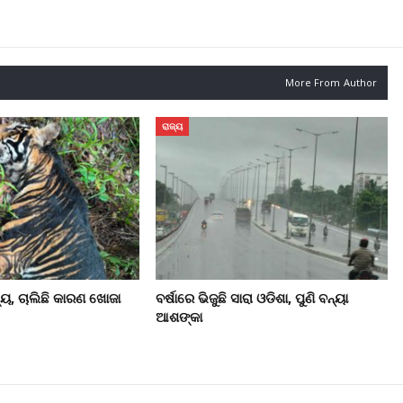
More From Author
ରାଜ୍ୟ
୍ୟୁ, ଚାଲିଛି କାରଣ ଖୋଜା
ବର୍ଷାରେ ଭିଜୁଛି ସାରା ଓଡିଶା, ପୁଣି ବନ୍ୟା
ଆଶଙ୍କା