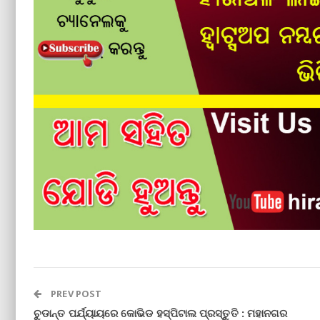
PREV POST
ଚୁଡାନ୍ତ ପର୍ଯ୍ୟାୟରେ କୋଭିଡ ହସ୍ପିଟାଲ ପ୍ରସ୍ତୁତି : ମହାନଗର