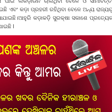
ା ପାଇଁ ଲକଡ଼ାଉନ ଚାଲିଥିବା ବେଳେ ଓ ସୀମାବର୍ତ୍ତ
ି ଏବଂ କଡ଼ା ପ୍ରହରୀ ରହିଥିବା ବେଳେ ଅନ୍ୟ ରାଜ୍ୟର
ଯାଇଛି।ଆହୁରି କଡ଼ାକଡ଼ି ସୁରକ୍ଷା ସକାଶେ ପ୍ରତ୍ୟେ
ାଇଛି I