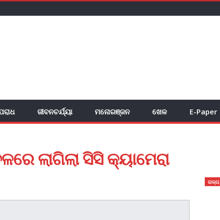
ପରାଧ
ଜୀବନଚର୍ଯ୍ୟା
ମନୋରଞ୍ଜନ
ଖେଳ
E-Paper
ଚଳରେ ଲାଗିଲା ସିସି କ୍ୟାମେରା
ରାଜ୍ୟ