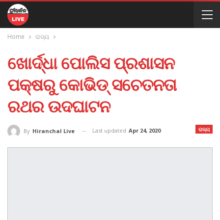
Home
ରାଜ୍ୟ
ଖୋର୍ଦ୍ଧା ପୋଲିସ ପ୍ରଶାସନ
ପକ୍ଷରୁ କୋଭିଡ୍ ସଚେତନତା
ରଥର ଉଦଘାଟନ
ରାଜ୍ୟ
Last updated
Apr 24, 2020
By
Hiranchal Live