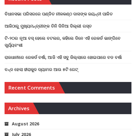
ବିଧାନସଭା ପରିସରରେ ପଣ୍ଡିତ ନୀଳକଣ୍ଠ ଦାସଙ୍କ ଜୟନ୍ତୀ ପାଳିତ
ଆଜିଠାରୁ ମୁଖ୍ୟମନ୍ତ୍ରୀଙ୍କ ତିନି ଦିନିଆ ଦିଲ୍ଲୀ ଗସ୍ତ
ଟି-୨୦ର ନୂଆ ବସ୍ ହେଲେ ବଟଲର, କହିଲେ ଦିନେ ଏହି ରେକର୍ଡ ଭାଙ୍ଗିବେ
ସୂର୍ଯ୍ୟବଂଶୀ
ରାଜଧାନୀରେ ରେକର୍ଡ ବର୍ଷା, ଆଜି ଏହି ସବୁ ଜିଲ୍ଲାରେ ହୋଇପାରେ ବଡ ବର୍ଷା
ବନ୍ଦ ହେଲା ହୀରାକୁଦ ଡ୍ୟାମର ଆଉ ୫ଟି ଗେଟ୍
Recent Comments
Archives
August 2026
July 2026