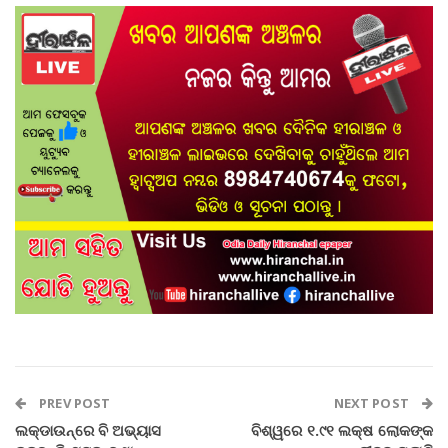
PREV POST
NEXT POST
ଲକ୍‌ଡାଉନ୍‌ରେ ବି ଅଭ୍ୟାସ
ବିଶ୍ୱରେ ୧.୯୧ ଲକ୍ଷ ଲୋକଙ୍କ