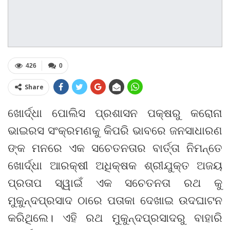
426
0
Share
ଖୋର୍ଦ୍ଧା ପୋଲିସ ପ୍ରଶାସନ ପକ୍ଷରୁ କରୋନା
ଭାଇରସ ସଂକ୍ରମଣକୁ କିପରି ଭାବରେ ଜନସାଧାରଣ
ଙ୍କ ମନରେ ଏକ ସଚେତନତାର ବାର୍ତ୍ତା ନିମନ୍ତେ
ଖୋର୍ଦ୍ଧା ଆରକ୍ଷୀ ଅଧିକ୍ଷକ ଶ୍ରୀଯୁକ୍ତ ଅଜୟ
ପ୍ରତାପ ସ୍ୱାଇଁ ଏକ ସଚେତନତା ରଥ କୁ
ମୁକୁନ୍ଦପ୍ରସାଦ ଠାରେ ପତାକା ଦେଖାଇ ଉଦଘାଟନ
କରିଥିଲେ। ଏହି ରଥ ମୁକୁନ୍ଦପ୍ରସାଦରୁ ବାହାରି