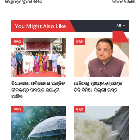
କରୁଛନ୍ତି ସୁଟର ଈଶା
ଜୀବନ ଗଲାଣି
You Might Also Like
All
ରାଜ୍ୟ
ରାଜ୍ୟ
ବିଧାନସଭା ପରିସରରେ ପଣ୍ଡିତ
ଆଜିଠାରୁ ମୁଖ୍ୟମନ୍ତ୍ରୀଙ୍କ
ନୀଳକଣ୍ଠ ଦାସଙ୍କ ଜୟନ୍ତୀ
ତିନି ଦିନିଆ ଦିଲ୍ଲୀ ଗସ୍ତ
ପାଳିତ
ରାଜ୍ୟ
ରାଜ୍ୟ