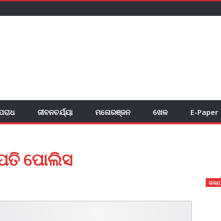
ପରାଧ
ଜୀବନଚର୍ଯ୍ୟା
ମନୋରଞ୍ଜନ
ଖେଳ
E-Paper
ଜପତି ପୋଲିସ
ରାଜ୍ୟ