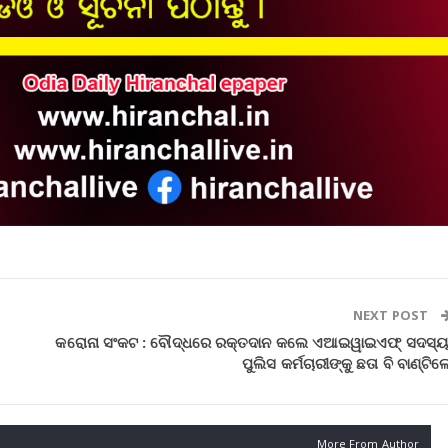
NEXT POST
କରୋନା ସଂକଟ : ବୌଦ୍ଧରେ ରକ୍ତଦାନ କଲେ ଏଆଇୱାଇଏଫ୍ ସଦସ୍ୟ
ପୁଲିସ କର୍ମଚାରୀଙ୍କୁ ଛତା ବି ବାଣ୍ଟିଲ
More From Author