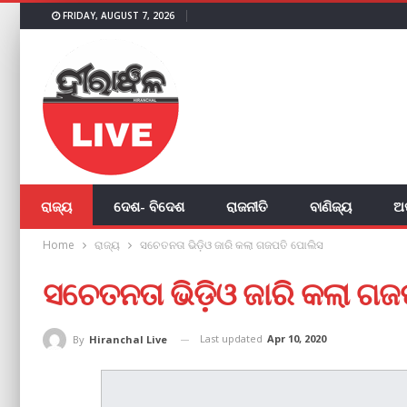
FRIDAY, AUGUST 7, 2026
ରାଜ୍ୟ
ଦେଶ- ବିଦେଶ
ରାଜନୀତି
ବାଣିଜ୍ୟ
ଅ
Home
ରାଜ୍ୟ
ସଚେତନତା ଭିଡ଼ିଓ ଜାରି କଲା ଗଜପତି ପୋଲିସ
ସଚେତନତା ଭିଡ଼ିଓ ଜାରି କଲା ଗ
Last updated
Apr 10, 2020
By
Hiranchal Live