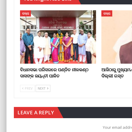
ରାଜ୍ୟ
ରାଜ୍ୟ
ବିଧାନସଭା ପରିସରରେ ପଣ୍ଡିତ ନୀଳକଣ୍ଠ
ଆଜିଠାରୁ ମୁଖ୍ୟମନ୍
ଦାସଙ୍କ ଜୟନ୍ତୀ ପାଳିତ
ଦିଲ୍ଲୀ ଗସ୍ତ
PREV
NEXT
LEAVE A REPLY
Your email addre