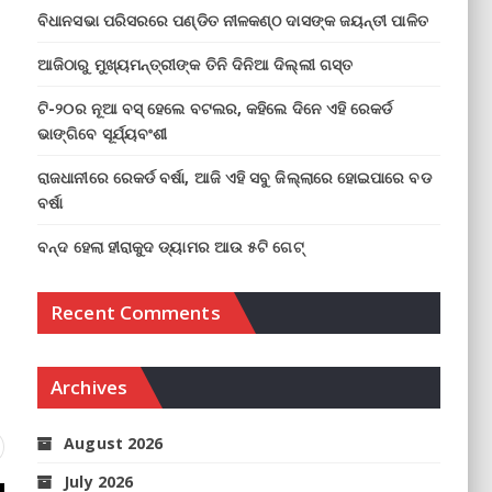
ବିଧାନସଭା ପରିସରରେ ପଣ୍ଡିତ ନୀଳକଣ୍ଠ ଦାସଙ୍କ ଜୟନ୍ତୀ ପାଳିତ
ଆଜିଠାରୁ ମୁଖ୍ୟମନ୍ତ୍ରୀଙ୍କ ତିନି ଦିନିଆ ଦିଲ୍ଲୀ ଗସ୍ତ
ଟି-୨୦ର ନୂଆ ବସ୍ ହେଲେ ବଟଲର, କହିଲେ ଦିନେ ଏହି ରେକର୍ଡ
ଭାଙ୍ଗିବେ ସୂର୍ଯ୍ୟବଂଶୀ
ରାଜଧାନୀରେ ରେକର୍ଡ ବର୍ଷା, ଆଜି ଏହି ସବୁ ଜିଲ୍ଲାରେ ହୋଇପାରେ ବଡ
ବର୍ଷା
ବନ୍ଦ ହେଲା ହୀରାକୁଦ ଡ୍ୟାମର ଆଉ ୫ଟି ଗେଟ୍
Recent Comments
Archives
August 2026
July 2026