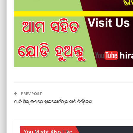
PREV POST
ଗାଡ଼ି ସିଜ୍ ଉପରେ ହାଇକୋର୍ଟଙ୍କ ସାନି ନିର୍ଦ୍ଦେଶ
You Might Also Like