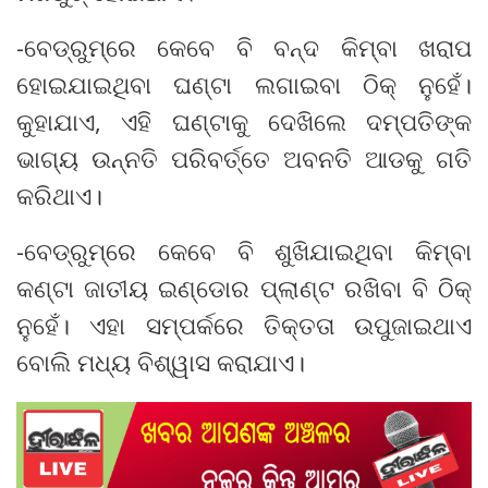
-ବେଡ୍‌ରୁମ୍‌ରେ କେବେ ବି ବନ୍ଦ କିମ୍ବା ଖରାପ
ହୋଇଯାଇଥିବା ଘଣ୍ଟା ଲଗାଇବା ଠିକ୍‌ ନୁହେଁ।
କୁହାଯାଏ, ଏହି ଘଣ୍ଟାକୁ ଦେଖିଲେ ଦମ୍ପତିଙ୍କ
ଭାଗ୍ୟ ଉନ୍ନତି ପରିବର୍ତ୍ତେ ଅବନତି ଆଡକୁ ଗତି
କରିଥାଏ।
-ବେଡ୍‌ରୁମ୍‌ରେ କେବେ ବି ଶୁଖିଯାଇଥିବା କିମ୍ବା
କଣ୍ଟା ଜାତୀୟ ଇଣ୍ଡୋର ପ୍ଲାଣ୍ଟ ରଖିବା ବି ଠିକ୍‌
ନୁହେଁ। ଏହା ସମ୍ପର୍କରେ ତିକ୍ତତା ଉପୁଜାଇଥାଏ
ବୋଲି ମଧ୍ୟ ବିଶ୍ୱାସ କରାଯାଏ।