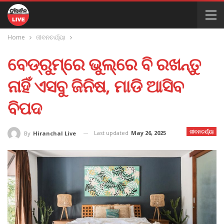
Home
ଜୀବନଚର୍ଯ୍ୟା
ବେଡ୍‌ରୁମ୍‌ରେ ଭୁଲ୍‌ରେ ବି ରଖନ୍ତୁ
ନାହିଁ ଏସବୁ ଜିନିଷ, ମାଡି ଆସିବ
ବିପଦ
ଜୀବନଚର୍ଯ୍ୟା
Last updated
May 26, 2025
By
Hiranchal Live