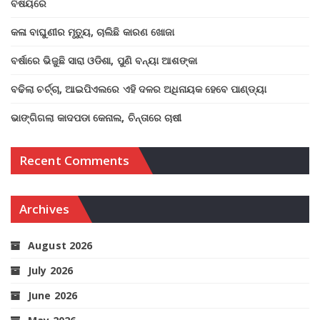
ବିଷୟରେ
କଳା ବାଘୁଣୀର ମୃତ୍ୟୁ, ଚାଲିଛି କାରଣ ଖୋଜା
ବର୍ଷାରେ ଭିଜୁଛି ସାରା ଓଡିଶା, ପୁଣି ବନ୍ୟା ଆଶଙ୍କା
ବଢିଲା ଚର୍ଚ୍ଚା, ଆଇପିଏଲରେ ଏହି ଦଳର ଅଧିନାୟକ ହେବେ ପାଣ୍ଡ୍ୟା
ଭାଙ୍ଗିଗଲା କାଦପଡା କେନାଲ, ଚିନ୍ତାରେ ଚାଷୀ
Recent Comments
Archives
August 2026
July 2026
June 2026