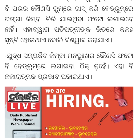
ବି ଘରର କୌଣସି ରୁମ୍‌ରେ ଖାସ୍‌ କରି ବେଡ୍‌ରୁମ୍‌ରେ
ଭଙ୍ଗା କିମ୍ବା ଚିରି ଯାଇଥିବା ଫଟୋ ଲଗାଇବେ
ନାହିଁ। ଏହାଦ୍ୱାରା ପତିପତ୍ନୀଙ୍କ ଭିତରେ କଳହ
ସୃଷ୍ଟି ହୋଇଥାଏ ବୋଲି ବିଶ୍ୱାସ କରାଯାଏ।
-ଯୁଦ୍ଧ ସମ୍ପର୍କିତ କିମ୍ବା ମନଦୁଃଖର କୌଣସି ଫଟୋ
ବି ବେଡ୍‌ରୁମ୍‌ରେ ଲଗାଇବା ଠିକ୍‌ ନୁହେଁ। ଏହା ବି
ନକାରାତ୍ମକ ପ୍ରଭାବ ପକାଇଥାଏ।