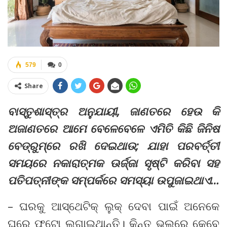
579
0
Share
ବାସ୍ତୁଶାସ୍ତ୍ର ଅନୁଯାୟୀ, ଜାଣତରେ ହେଉ କି
ଅଜାଣତରେ ଆମେ ବେଳେବେଳେ ଏମିତି କିଛି ଜିନିଷ
ବେଡ୍‌ରୁମ୍‌ରେ ରଖି ଦେଇଥାଉ; ଯାହା ପରବର୍ତ୍ତୀ
ସମୟରେ ନକାରାତ୍ମକ ଊର୍ଜ୍ଜା ସୃଷ୍ଟି କରିବା ସହ
ପତିପତ୍ନୀଙ୍କ ସମ୍ପର୍କରେ ସମସ୍ୟା ଉପୁଜାଇଥାଏ…
– ଘରକୁ ଆସ୍ଥେଟିକ୍‌ ଲୁକ୍‌ ଦେବା ପାଇଁ ଅନେକେ
ଘରେ ଫଟୋ ଲଗାଇଥାନ୍ତି। କିନ୍ତୁ ଭୁଲ୍‌ରେ କେବେ