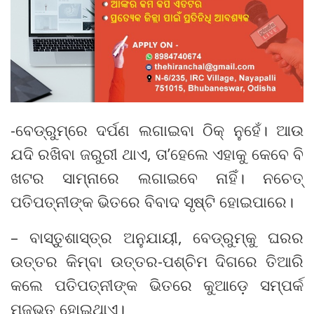
-ବେଡ୍‌ରୁମ୍‌ରେ ଦର୍ପଣ ଲଗାଇବା ଠିକ୍‌ ନୁହେଁ। ଆଉ
ଯଦି ରଖିବା ଜରୁରୀ ଥାଏ, ତା’ହେଲେ ଏହାକୁ କେବେ ବି
ଖଟର ସାମ୍ନାରେ ଲଗାଇବେ ନାହିଁ। ନଚେତ୍‌
ପତିପତ୍ନୀଙ୍କ ଭିତରେ ବିବାଦ ସୃଷ୍ଟି ହୋଇପାରେ।
– ବାସ୍ତୁଶାସ୍ତ୍ର ଅନୁଯାୟୀ, ବେଡ୍‌ରୁମ୍‌କୁ ଘରର
ଉତ୍ତର କିମ୍ବା ଉତ୍ତର-ପଶ୍ଚିମ ଦିଗରେ ତିଆରି
କଲେ ପତିପତ୍ନୀଙ୍କ ଭିତରେ କୁଆଡ଼େ ସମ୍ପର୍କ
ମଜଭୁତ୍‌ ହୋଇଥାଏ।