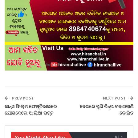
PREV POST
NEXT POST
କାନ୍ସ ଫିଲ୍ମ ଫେଷ୍ଟିଭାଲରେ
ଦେଶରେ ପୁଣି ଚିନ୍ତା ବଢାଇଲାଣି
ଯୋଗଦେଲେ ଆଲିଆ ଭଟ୍ଟ
କୋଭିଡ
You Might Also Like
All