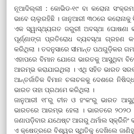
ନୂଆଦିଲ୍ଲୀ : କୋଭିଡ-୧୯ ବା କରୋନା ସଂକ୍ର
ଭାବେ ଚାଲୁରହିଛି । ଜାନୁଆରୀ ୩୦ରେ କରୋନାକୁ ବ
ଏକ ସ୍ୱାସ୍ଥ୍ୟଗତ ଜରୁରୀ ଅବସ୍ଥା ଘୋଷଣା କର
ପୂର୍ଣ୍ଣାଙ୍ଗ ପ୍ରତିରୋଧ ବ୍ୟବସ୍ଥା ଗ୍ରହଣ କ
କରିଥିଲା । ତଦନୁସାରେ ସୀମାନ୍ତ ପଥଗୁଡ଼ିକର ଗମ
ଏହାପରେ ବିମାନ ଯୋଗେ ଭାରତକୁ ଆସୁଥିବା ବିଦେଶ
ଆରମ୍ଭ କରାଯାଇଥିଲା । ଏଥି ସହିତ ଭାରତ ସରକା
ଆନ୍ତର୍ଜାତିକ ବିମାନ ଚଳାଚଳକୁ ଦେଶରେ ନିଷିଦ୍
ଭାରତ ତାହା ପ୍ରଥମେ କରିଥିଲା ।
ଜାନୁଆରୀ ୧୮ରୁ ଚୀନ ଓ ହଂକଂରୁ ଭାରତ ଆସୁଥିବା
ଭାରତରେ ଆରମ୍ଭ ହେଲା । ଭାରତରେ ୨୦୨୦ 
ଜଣାପଡ଼ିବାର ଯଥେଷ୍ଟ ଆଗରୁ ଥର୍ମାଲ ସ୍କ୍ରିିନିଂ
ଏ କ୍ଷେତ୍ରରେ ବିଶ୍ୱର ସ୍ଥିତିକୁ ଦେଖିଲେ ଜାଣି