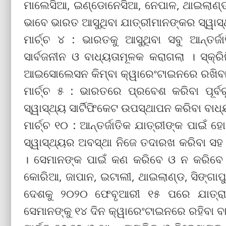
ମାଲେସିଆ, ଇଣ୍ଡୋନେସିଆ, ନେପାଳ, ଥାଇଲାଣ୍ଡ, 
ଭାବେ ଭାରତ ଆସୁଥିବା ଯାତ୍ରୀମାନଙ୍କର ସ୍ୱାସ୍ଥ୍
ମାର୍ଚ୍ଚ ୪ : ଭାରତକୁ ଆସୁଥିବା ସବୁ ଆନ୍ତର୍ଜା
ସାର୍ବଜନୀନ ଓ ବାଧ୍ୟତାମୂଳକ କରାଗଲା । ସ୍କ୍ର
ଆଇସୋଲେସନ କିମ୍ବା କ୍ୱାରେଂଟାଇନରେ ରଖିବାକ
ମାର୍ଚ୍ଚ ୫ : ଭାରତରେ ପ୍ରବେଶ କରିବା ପୂର
ସ୍ୱାସ୍ଥ୍ୟ ସାର୍ଟିଫିକେଟ ଉପସ୍ଥାପନ କରିବା ବାଧ
ମାର୍ଚ୍ଚ ୧୦ : ଆନ୍ତର୍ଜାତିକ ଯାତ୍ରୀଙ୍କ ପାଇ
ସ୍ୱାସ୍ଥ୍ୟର ଅବସ୍ଥା ନିଜେ ତଦାରଖ କରିବା ସହ 
। ସେମାନଙ୍କ ପାଇଁ କଣ କରିବେ ଓ ନ କରିବେ ସେ ନ
କୋରିଆ, ଜାପାନ, ଇଟାଲୀ, ଥାଇଲାଣ୍ଡ, ସିଙ୍ଗାପୁ
ଦେଶକୁ ୨୦୨୦ ଫେବୃଆରୀ ୧୫ ପରେ ଯାତ୍ରା 
ସେମାନଙ୍‌କୁ ୧୪ ଦିନ କ୍ୱାରେଂଟାଇନରେ ରହିବା ବ