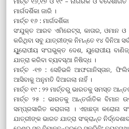
ମାର୍ଚ୍ଚ ୧୬,୧୭ ଓ ୧୯ – ନାଗରିକ ଓ ବିଦେଶାଗତ ବ
ମାର୍ଗଦର୍ଶିକା ଜାରି ।
ମାର୍ଚ୍ଚ ୧୬ : ମାର୍ଗଦର୍ଶିକା
ସଂଯୁକ୍ତ ଆରବ ଏମିରେଟ୍ସ, କାତାର, ଓମାନ ଓ 
କରିଥିବା ସବୁ ଯାତ୍ରୀଙ୍କ ନିମନ୍ତେ ୧୪ ଦିନିଆ ସର
ୟୂୁରୋପୀୟ ସଂଘଭୁକ୍ତ ଦେଶ, ୟୁରୋପୀୟ ବାଣିଜ୍ୟ
ଯାତ୍ରା କରିବା ବ୍ୟବସ୍ଥା ନିଷିଦ୍ଧ ।
ମାର୍ଚ୍ଚ -୧୭ : ସେହିଭଳି ଆଫଗାନିସ୍ତାନ, ଫି
ଆସିବାକୁ ଅନୁମତି ଦିଆଗଲା ନାହିଁ ।
ମାର୍ଚ୍ଚ ୧୯ : ୨୨ ମାର୍ଚ୍ଚରୁ ଭାରତକୁ ସମସ୍ତ ଆନ୍ତ
ମାର୍ଚ୍ଚ ୨୫ : ଭାରତକୁ ଆନ୍ତର୍ଜାତିକ ବିମା
ସମ୍ପ୍ରସାରିତ କରାଗଲା । ଏହାଛଡ଼ା କରୋନା ସଂକ
ଯାତ୍ରୀଙ୍କ ଭାରତ ଯାତ୍ରା ସଂକ୍ରାନ୍ତ ନିର୍ଦ୍ଦେ
ଦେଶର ସବୁ ବିମାନବନ୍ଦରରେ ସ୍କ୍ରିନିଂ ବ୍ୟବସ୍ଥା