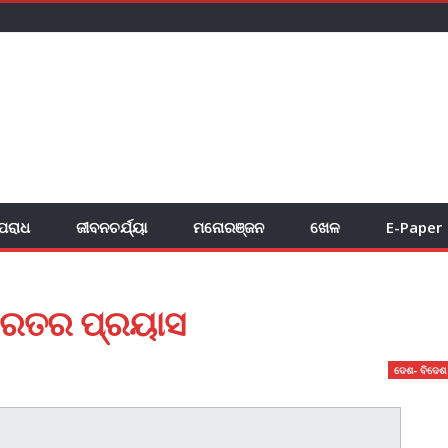
ପରାଧ
ଜୀବନଚର୍ଯ୍ୟା
ମନୋରଞ୍ଜନ
ଖେଳ
E-Paper
ଭାରତର ପ୍ରୟାସ
ଦେଶ- ବିଦେଶ