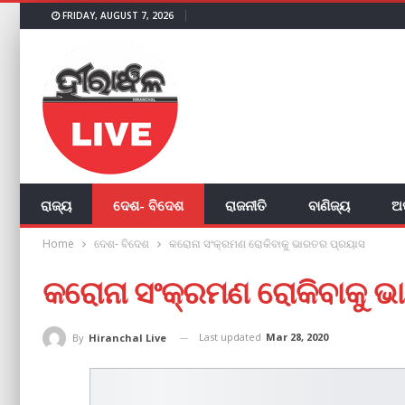
FRIDAY, AUGUST 7, 2026
ରାଜ୍ୟ
ଦେଶ- ବିଦେଶ
ରାଜନୀତି
ବାଣିଜ୍ୟ
ଅ
Home
ଦେଶ- ବିଦେଶ
କରୋନା ସଂକ୍ରମଣ ରୋକିବାକୁ ଭାରତର ପ୍ରୟାସ
କରୋନା ସଂକ୍ରମଣ ରୋକିବାକୁ 
Last updated
Mar 28, 2020
By
Hiranchal Live