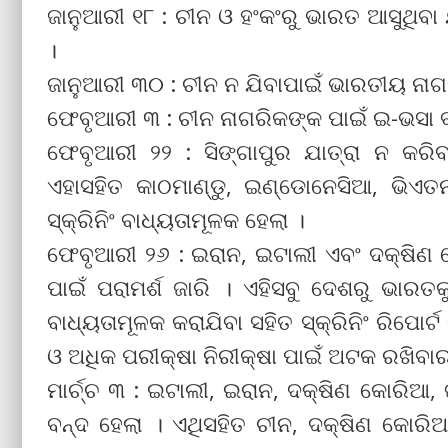
ଜାନୁଆରୀ ୧୮ : ଚୀନ ଓ ହଂକଂରୁ ଭାରତ ଆସୁଥିବା 
।
ଜାନୁଆରୀ ୩୦ : ଚୀନ ନ ଯିବାପାଇଁ ଭାରତୀୟ ନାଗର
ଫେବୃଆରୀ ୩ : ଚୀନ ନାଗରିକଙ୍କ ପାଇଁ ଇ-ଭସା ବ୍
ଫେବୃଆରୀ ୨୨ : ସିଙ୍ଗାପୁର ଯାତ୍ରା ନ କରିବ
ଏହାସହିତ କାଠମାଣ୍ଡୁ, ଇଣ୍ଡୋନେସିଆ, ଭିଏତନ
ସ୍କ୍ରିନିଂ ବାଧ୍ୟତାମୂଳକ ହେଲା ।
ଫେବୃଆରୀ ୨୬ : ଇରାନ, ଇଟାଲୀ ଏବଂ ଦକ୍ଷିଣ 
ପାଇଁ ପରାମର୍ଶ ଜାରି । ଏହିସବୁ ଦେଶରୁ ଭାରତକୁ
ବାଧ୍ୟତାମୂଳକ କରାଯିବା ସହିତ ସ୍କ୍ରିନିଂ ରିପୋ
ଓ ଅଧିକ ପରୀକ୍ଷା ନିରୀକ୍ଷା ପାଇଁ ଅଟକ ରଖିବାର
ମାର୍ଚ୍ଚ ୩ : ଇଟାଲୀ, ଇରାନ, ଦକ୍ଷିଣ କୋରିଆ,
ବନ୍ଦ ହେଲା । ଏଥିସହିତ ଚୀନ, ଦକ୍ଷିଣ କୋରିଆ