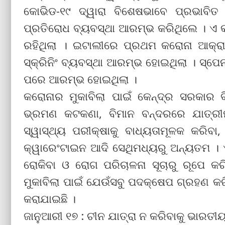
କୋଭିଡ-୧୯ ଦ୍ୱାରା ବିଶେଷଭାବେ ପ୍ରଭାବିତ
ପ୍ରତିରୋଧ ବ୍ୟବସ୍ଥା ଆରମ୍ଭ କରିଥିଲେ । ଏ
ରହିଥିଲା । ଇଟାଲୀରେ ପ୍ରଥମ କରୋନା ଆକ୍ରା
ସ୍କ୍ରିନିଂ ବ୍ୟବସ୍ଥା ଆରମ୍ଭ ହୋଇଥିଲା । ସ୍ପେ
ପରେ ଆରମ୍ଭ ହୋଇଥିଲା ।
କରୋନାର ମୁକାବିଲା ପାଇଁ କେନ୍ଦ୍ର ସରକାର ବ
ଭ୍ରମଣ କଟକଣା, ବିମାନ ବନ୍ଦରରେ ଯାତ୍ରୀମାନ
ସ୍ୱାସ୍ଥ୍ୟ ପରୀକ୍ଷାକୁ ବାଧ୍ୟତାମୂଳକ କରିବ
କ୍ୱାରେଂଟାଇନ ଆଦି ସେଥିମଧ୍ୟରୁ ଅନ୍ୟତମ । ଏ
ରୋକିବା ଓ ରୋଗ ପରିଚାଳନା ସୂଚାରୁ ରୂପେ 
ମୁକାବିଲା ପାଇଁ ଯେଉଁସବୁ ପଦକ୍ଷେପ ଗ୍ରହଣ କର
କରାଯାଇଛି ।
ଜାନୁଆରୀ ୧୭ : ଚୀନ ଯାତ୍ରା ନ କରିବାକୁ ଭାରତୀୟ