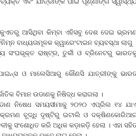
୍ୟକ୍ତି ଏବଂ ଯାତ୍ରୀଙ୍କ ପାଇଁ ପୂର୍ଣ୍ଣାଙ୍ଗ ସ୍ୱାସ୍ଥ୍
କୁଏତରୁ ଆସିଥିବା କିମ୍ବା ଏହିସବୁ ଦେଶ ଦେଇ ଭ୍ରମ
୍ବନିମ୍ନ ବାଧ୍ୟତାମୂଳକ କ୍ୱାରେଂଟାଇନ ବ୍ୟବସ୍ଥା ଲାଗୁ 
 ସଂଘଭୂକ୍ତ ରାଷ୍ଟ୍ର, ତୁର୍କୀ ଓ ବ୍ରିନେଟରୁ ଭାରତକ
ଲିପାଇନ୍ସ ଓ ମାଲେସିଆରୁ କୌଣସି ଯାତ୍ରୀଙ୍କୁ ଭାର
ର୍ଜାତିକ ବିମାନ ଉଡାଣକୁ ନିଷିଦ୍ଧ କରାଗଲା ।
ନ ଉଡାଣ ନିଷେଧ ସମୟସୀମାକୁ ୨୦୨୦ ଏପ୍ରିଲ ୧୪ ଯା
୍ରମଣ ବୃ୍‌ଦ୍ଧି ଦୃଷ୍ଟିରୁ ଇଟାଲି ଓ ଦକ୍ଷିଣକୋରିଆ
ଶାବଳୀକୁ ସଂଶୋଧିତ କରି ଅଧିକ କଡ଼ାକଡ଼ି ହେଲା । ଏହା ସହି
 ବାଧ୍ୟତାମୂଳକ ଭାବେ ଲାଗୁ ହେଲା ।