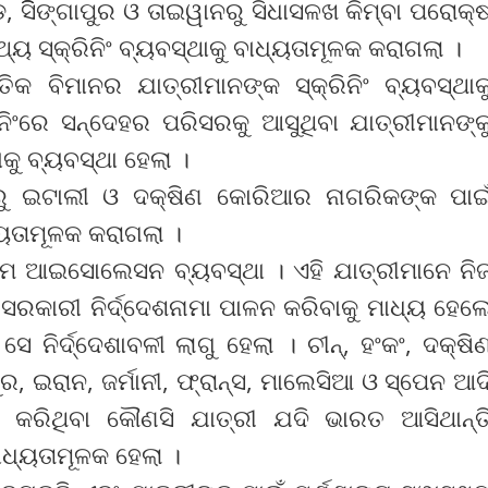
ସିିଙ୍ଗାପୁର ଓ ତାଇୱାନରୁ ସିଧାସଳଖ କିମ୍ବା ପରୋକ୍
ୟ ସ୍କ୍ରିନିଂ ବ୍ୟବସ୍ଥାକୁ ବାଧ୍ୟତାମୂଳକ କରାଗଲା ।
ତିକ ବିମାନର ଯାତ୍ରୀମାନଙ୍କ ସ୍କ୍ରିନିଂ ବ୍ୟବସ୍ଥାକ
ିନିଂରେ ସନ୍ଦେହର ପରିସରକୁ ଆସୁଥିବା ଯାତ୍ରୀମାନଙ୍କ
ୁ ବ୍ୟବସ୍ଥା ହେଲା ।
୍ବରୁ ଇଟାଲୀ ଓ ଦକ୍ଷିଣ କୋରିଆର ନାଗରିକଙ୍କ ପାଇ
୍ୟତାମୂଳକ କରାଗଲା ।
ଁ ହୋମ ଆଇସୋଲେସନ ବ୍ୟବସ୍ଥା । ଏହି ଯାତ୍ରୀମାନେ ନି
ସରକାରୀ ନିର୍ଦ୍ଦେଶନାମା ପାଳନ କରିବାକୁ ମାଧ୍ୟ ହେଲ
ିର୍ଦ୍ଦେଶାବଳୀ ଲାଗୁ ହେଲା । ଚୀନ୍‌, ହଂକଂ, ଦକ୍ଷି
ର, ଇରାନ, ଜର୍ମାନୀ, ଫ୍ରାନ୍ସ, ମାଲେସିଆ ଓ ସ୍ପେନ ଆଦ
କରିଥିବା କୌଣସି ଯାତ୍ରୀ ଯଦି ଭାରତ ଆସିଥାନ୍ତ
ାଧ୍ୟତାମୂଳକ ହେଲା ।