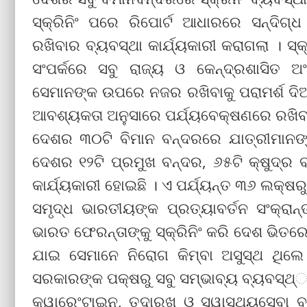
ସ୍କ୍ରିନିଂ ପରେ ରିପୋର୍ଟ ଆଧାରରେ ସନ୍ଦିଗ୍ଧ
ରଖିବାର ବ୍ୟବସ୍ଥା କାର୍ଯ୍ୟକାରୀ କରାଗଲା । ସ୍
ସଂପର୍କରେ ସବୁ ରାଜ୍ୟ ଓ କେନ୍ଦ୍ରଶାସିତ ଅ
ସେମାନଙ୍କ ଉପରେ ନଜର ରଖିବାକୁ ପରାମର୍ଶ ଦିଆ
ଆବଶ୍ୟକତା ଅନୁସାରେ ପର୍ଯ୍ୟବେକ୍ଷଣରେ ରଖି
ଦେଶର ୩୦ଟି ବିମାନ ବନ୍ଦରରେ ଯାତ୍ରୀମାନଙ୍କ 
ଦେଶର ୧୨ଟି ପ୍ରମୁଖ ବନ୍ଦର, ୬୫ଟି କ୍ଷୁଦ୍ର ବ
କାର୍ଯ୍ୟକାରୀ ହୋଇଛି । ଏ ପର୍ଯ୍ୟନ୍ତ ୩୬ ଲକ୍ଷରୁ
ସମୃଦ୍ଧ ଭାରତୀୟଙ୍କ ପ୍ରତ୍ୟାବର୍ତନ ସଂକ୍ରାନ
ଭାରତ ଫେରନ୍ତାଙ୍କୁ ସ୍କ୍ରିନିଂ କରି ଦେଶ ଭି
ଯାଇ ସେମାନେ ନିରୋଗ କିମ୍ବା ଅସୁସ୍ଥ ଥିଲେ
ସରକାରଙ୍କ ପକ୍ଷରୁ ସବୁ ସମ୍ଭାବ୍ୟ ବ୍ୟବସ୍ଥ୍‌ା
କ୍ୱାରେଂଟାଇନ, ତଦାରଖ ଓ ସ୍ୱାସ୍ଥ୍ୟସେବା ବ୍