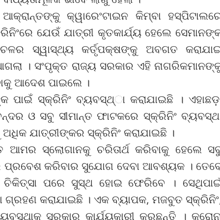
 ଆକ୍ରାନ୍ତଙ୍କୁ କ୍ୱାରେଂଟାଇନ କିମ୍ବା ହସ୍ପିଟାଲର
କ୍ରିନିଂରେ ଯେଉଁ ଯାତ୍ରୀ କୃତକାର୍ଯ୍ୟ ହେଲେ ସେମାନଙ୍
ଂଚଳର ସ୍ୱାସ୍ଥ୍ୟ କର୍ତୃପକ୍ଷଙ୍କୁ ଅବଗତ କରାଯା
ଗଲା । ସଂପୃକ୍ତ ରାଜ୍ୟ ସରକାର ଏହି ନାଗରିକମାନଙ୍କ
ବାକୁ ଆଦେଶ ପାଇଲେ ।
ପାଇଁ ସ୍କ୍ରିନିଂ ବ୍ୟବସ୍ଥ୍‌ା କରାଯାଇଛି । ଏହାଛଡ଼
ନ୍ଦର ଓ ସବୁ ସୀମାନ୍ତ ଫାଟକରେ ସ୍କ୍ରିନିଂ ବ୍ୟବସ୍ଥ
 ଅଧିକ ଯାତ୍ରୀଙ୍କର ସ୍କ୍ରିନିଂ କରାଯାଇଛି ।
୍ତ ଆମର ସ୍ଲୋଗାନକୁ ଚରିତାର୍ଥ କରିବାକୁ ହେଲେ ସବ
ତରେ ପ୍ରବେଶ କରିବାର ସୁଯୋଗ ଦେବା ଆବଶ୍ୟକ । ତେବ
 ଚିକିତ୍ସା ପରେ ସୁସ୍ଥ ହୋଇ ଫେରିବେ । ସେଥିପାଇ
 ଗ୍ରହଣ କରାଯାଇଛି । ଏକ ବ୍ୟାପକ, ମଜବୁତ ସ୍କ୍ରିନିଂ
ୟବସ୍ଥାକୁ ସରକାର କାର୍ଯ୍ୟକାରୀ କରୁଛନ୍ତି । କରୋନ