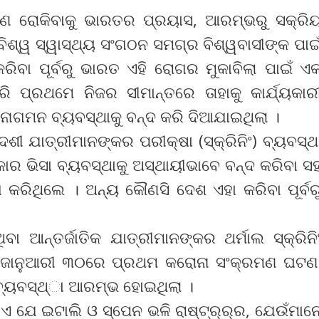
ମଣ ରୋକିବାକୁ ଭାରତର ପ୍ରୟାସ, ଆରମ୍ଭରୁ ସକ୍ରି
ିଶ୍ୱ ସ୍ୱାସ୍ଥ୍ୟ ସଂଗଠନ ସମଗ୍ର ବିଶ୍ୱବାସୀଙ୍କ ପାଇ
ିବା ପୂର୍ବରୁ ଭାରତ ଏହି ରୋଗର ମୁକାବିଲା ପାଇଁ ଏ
ରି ପ୍ରଥମେ ନିଜର ସୀମାନ୍ତରେ ତାହାକୁ କାର୍ଯ୍ୟକାର
ନାଗମନ ବ୍ୟବସ୍ଥାକୁ ବନ୍ଦ କରି ଦିଆଯାଇଥିଲା ।
ୀ ଯାତ୍ରୀମାନଙ୍କର ପରୀକ୍ଷା (ସ୍କ୍ରିନିଂ) ବ୍ୟବସ୍ଥ
ର ଭିସା ବ୍ୟବସ୍ଥାକୁ ଅସ୍ଥାୟୀଭାବେ ବନ୍ଦ କରିବା ସ
ଧ କରିଥିଲେ । ଅନ୍ୟ କୌଣସି ଦେଶ ଏହା କରିବା ପୂର୍ବର
 ଆନ୍ତର୍ଜାତିକ ଯାତ୍ରୀମାନଙ୍କର ଥର୍ମାଲ ସ୍କ୍ରିନି
ଜାନୁଆରୀ ୩୦ରେ ପ୍ରଥମ କରୋନା ସଂକ୍ରମଣ ଘଟଣ
 ବ୍ୟବସ୍ଥ୍‌ା ଆରମ୍ଭ ହୋଇଥିଲା ।
ହୁଏ ଯେ ଇଟାଲି ଓ ସ୍ପେନ ଭଳି ରାଷ୍ଟ୍ର୍ର୍ର, ଯେଉଁମାନ