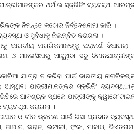
ଯାତ୍ରୀମାନଙ୍କର ଥର୍ମାଲ ସ୍କ୍ରିନିଂ ବ୍ୟବସ୍ଥା ଆରମ୍
ିକଙ୍କ ନିମନ୍ତେ କଠୋର ନିର୍ଦ୍ଦେଶନାମା ଜାରି ।
ୟବସ୍ଥା ଓ ସୁବିଧାକୁ ନିଲମ୍ବିତ କରାଗଲା ।
ାକୁ ଭାରତୀୟ ନାଗରିକମାନଙ୍କୁ ପରାମର୍ଶ ଦିଆଗଲା 
ାମ ଓ ମାଲେସିଆରୁ ଆସୁଥିବା ସବୁ ବିମାନଯାତ୍ରୀଙ୍
କୋରିଆ ଯାତ୍ରା ନ କରିବା ପାଇଁ ଭାରତୀୟ ନାଗରିକଙ୍
 ଆସୁଥିବା ଯାତ୍ରୀମାନଙ୍କର ସ୍କ୍ରିନିଂ ବ୍ୟବସ୍ଥ୍‌ାକ
ର୍ଟ ଭିତିରେ ଆବଶ୍ୟକ ସ୍ଥଳେ ଯାତ୍ରୀଙ୍କୁ କ୍ୱାରେଂଟାଇ
 ବ୍ୟବସ୍ଥା କରାଗଲା ।
 ଜାପାନ ଓ ଚୀନ ଭ୍ରମଣ ପାଇଁ ଭିସା ପ୍ରଦାନ ବ୍ୟବସ୍ଥ
, ଜାପାନ, ଇରାନ, ଇଟାଲୀ, ହଂକଂ, ମାକାଓ, ଭିଏତନାମ