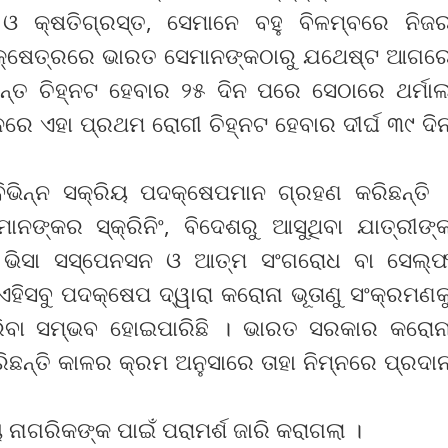
 ଓ କ୍ଷତିଗ୍ରସ୍ତ, ସେମାନେ ବହୁ ବିଳମ୍ବରେ ନିଜ
 କ୍ଷେତ୍ରରେ ଭାରତ ସେମାନଙ୍କଠାରୁ ଯଥେଷ୍ଟ ଆଗର
ନ୍ତ ଚିହ୍ନଟ ହେବାର ୨୫ ଦିନ ପରେ ସେଠାରେ ଥର୍ମା
ନରେ ଏହା ପ୍ରଥମ ରୋଗୀ ଚିହ୍ନଟ ହେବାର ଦୀର୍ଘ ୩୯ ଦି
ିଭିନ୍ନ ସକ୍ରିୟ ପଦକ୍ଷେପମାନ ଗ୍ରହଣ କରିଛନ୍ତି 
ଙ୍କର ସ୍କ୍ରିନିଂ, ବିଦେଶରୁ ଆସୁଥିବା ଯାତ୍ରୀଙ୍
ା, ଭିସା ସସ୍‌ପେନସନ ଓ ଆତ୍ମ ସଂଗରୋଧ ବା ସେଲ୍‌
ହିସବୁ ପଦକ୍ଷେପ ଦ୍ୱାରା କରୋନା ଭୂତାଣୁ ସଂକ୍ରମଣକ
କରିବା ସମ୍ଭବ ହୋଇପାରିଛି । ଭାରତ ସରକାର କରୋନ
ିଛନ୍ତି କାଳର କ୍ରମ ଅନୁସାରେ ତାହା ନିମ୍ନରେ ପ୍ରଦା
 ନାଗରିକଙ୍କ ପାଇଁ ପରାମର୍ଶ ଜାରି କରାଗଲା ।