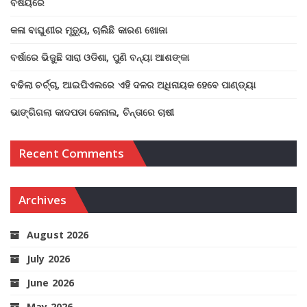
ବିଷୟରେ
କଳା ବାଘୁଣୀର ମୃତ୍ୟୁ, ଚାଲିଛି କାରଣ ଖୋଜା
ବର୍ଷାରେ ଭିଜୁଛି ସାରା ଓଡିଶା, ପୁଣି ବନ୍ୟା ଆଶଙ୍କା
ବଢିଲା ଚର୍ଚ୍ଚା, ଆଇପିଏଲରେ ଏହି ଦଳର ଅଧିନାୟକ ହେବେ ପାଣ୍ଡ୍ୟା
ଭାଙ୍ଗିଗଲା କାଦପଡା କେନାଲ, ଚିନ୍ତାରେ ଚାଷୀ
Recent Comments
Archives
August 2026
July 2026
June 2026
May 2026