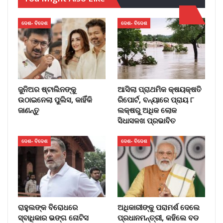
ଦେଶ- ବିଦେଶ
ଦେଶ- ବିଦେଶ
ଜୁନିଅର ଷ୍ଟାଲିନଙ୍କୁ
ଆସିଲା ପ୍ରାଥମିକ କ୍ଷୟକ୍ଷତି
ଉଠାଇନେଲା ପୁଲିସ, କାହିଁକି
ରିପୋର୍ଟ, ବନ୍ୟାରେ ପ୍ରାୟ ୮
ଜାଣନ୍ତୁ
ଲକ୍ଷରୁ ଅଧିକ ଲୋକ
ସିଧାସଳଖ ପ୍ରଭାବିତ
ଦେଶ- ବିଦେଶ
ଦେଶ- ବିଦେଶ
ରାହୁଲଙ୍କ ବିରୋଧରେ
ଅଧିକାରୀଙ୍କୁ ପରାମର୍ଶ ଦେଲେ
ସ୍ବାଧିକାର ଭଙ୍ଗ ନୋଟିସ
ପ୍ରଧାନମନ୍ତ୍ରୀ, କହିଲେ ବଡ