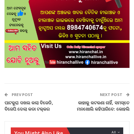
PREV POST
NEXT POST
ପାଟକୁରା ଦଖଲ କଲା ବିଜେଡି,
କାହାକୁ କଟକଣା ନାହିଁ, ସମସ୍ତେ
ବିଜେପି ଦେଲା କଡା ଟକ୍କର
ମନଖୋଲି କହିପାରିବେ: କୋହଲି
You Might Also Like
All