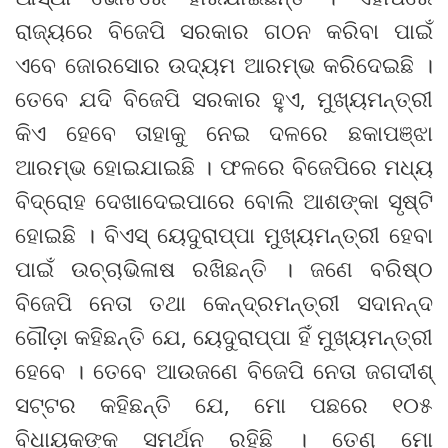
ରାଜ୍ୟରେ ବିଜେପି ସରକାର ଗଠନ କରିବା ପାଇଁ
ଏବେ ଜୋରସୋର ଉଦ୍ୟମ ଆରମ୍ଭ କରିଦେଇଛି ।
ତେବେ ଯଦି ବିଜେପି ସରକାର ହୁଏ, ମୁଖ୍ୟମନ୍ତ୍ରୀ
କିଏ ହେବେ ତାହାକୁ ନେଇ ଦଳରେ ଛକାପଞ୍ଝା
ଆରମ୍ଭ ହୋଇଯାଇଛି । ଫଳରେ ବିଜେପିରେ ମଧ୍ୟ
ବିଦ୍ରୋହ ଦେଖାଦେଇପାରେ ବୋଲି ଆଶଙ୍କା ସୃଷ୍ଟି
ହୋଇଛି । ବିଏସ୍ ୟେଦୁରାପ୍ପା ମୁଖ୍ୟମନ୍ତ୍ରୀ ହେବା
ପାଇଁ ଉଚ୍ଚାଭିଳାଷ ରଖିଛନ୍ତି । ଜଣେ ବରିଷ୍ଠ
ବିଜେପି ନେତା ତଥା କେନ୍ଦ୍ରମନ୍ତ୍ରୀ ସଦାନନ୍ଦ
ଗୌଡ଼ା କହିଛନ୍ତି ଯେ, ୟେଦୁରାପ୍ପା ହିଁ ମୁଖ୍ୟମନ୍ତ୍ରୀ
ହେବେ । ତେବେ ଆଉଜଣେ ବିଜେପି ନେତା ଜଗଦୀଶ୍
ସଟ୍ଟର କହିଛନ୍ତି ଯେ, ମୋ ପଛରେ ୧୦୫
ବିଧାୟକଙ୍କ ସମର୍ଥନ ରହିଛି । ତେଣୁ ମୋ