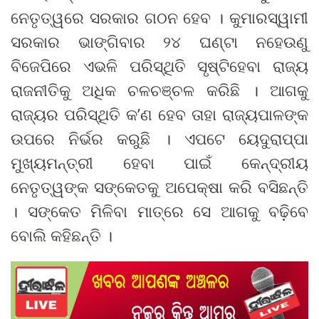
ନେତୃତ୍ୱରେ ସରକାର ଗଠନ ହେବ । କୁମାରସ୍ୱାମୀ
ସରକାର ଭାଙ୍ଗିବାର ୨୪ ଘଣ୍ଟା ନହେଉଣୁ
ବିଜେପିରେ ଏଭଳି ପରିସ୍ଥିତି ସୃଷ୍ଟିହେବା ରାଜ୍ୟ
ରାଜନୀତିକୁ ଅଧିକ ଚଳଚଞ୍ଚଳ କରିଛି । ଆଗକୁ
ରାଜ୍ୟର ପରିସ୍ଥିତି କ’ଣ ହେବ ତାହା ରାଜ୍ୟପାଳଙ୍କ
ଉପରେ ନିର୍ଭର କରୁଛି । ଏପଟେ ୟେଦୁରାପ୍ପା
ମୁଖ୍ୟମନ୍ତ୍ରୀ ହେବା ପାଇଁ କେନ୍ଦ୍ରୀୟ
ନେତୃତ୍ୱଙ୍କ ସଙ୍କେତକୁ ଅପେକ୍ଷା କରି ବସିଛନ୍ତି
। ସଙ୍କେତ ମିଳିବା ମାତ୍ରେ ସେ ଆଗକୁ ବଢ଼ିବେ
ବୋଲି କହିଛନ୍ତି ।