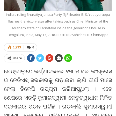
India's ruling Bharatiya Janata Party (BJP) leader B. S. Yeddyurappa
flashes the victory sign after taking oath as Chief Minister of the
southern state of Karnataka inside the governor's house in
Bengaluru, India, May 17, 2018. REUTERS/Abhishek N. Chinnappa
1,233
0
Share
ବେଙ୍ଗାଲୁର: କର୍ଣ୍ଣାଟକରେ ୧୩ ମାସର କଂଗ୍ରେସ
ଓ ଜେଡ଼ିଏସ୍ ସରକାରକୁ ଗଡ଼ାଇବା ଲାଗି ଦୀର୍ଘ ମାସେ
ହେଲା ବିଜେପି ଉଦ୍ୟମ କରିଆସୁଥିଲା । ଏବେ
ଶେଷରେ ଏଚ୍ଡ଼ି କୁମାରସ୍ୱାମୀ ନେତୃତ୍ୱାଧୀନ ମିଳିତ
ସରକାରର ପତନ ଘଟିଛି । ଗତକାଲି କୁମାରସ୍ୱାମୀ
ଆସ୍ଥା ଭୋଟରେ ହାରିଯାଇଛନ୍ତି । ଏହାପରେ