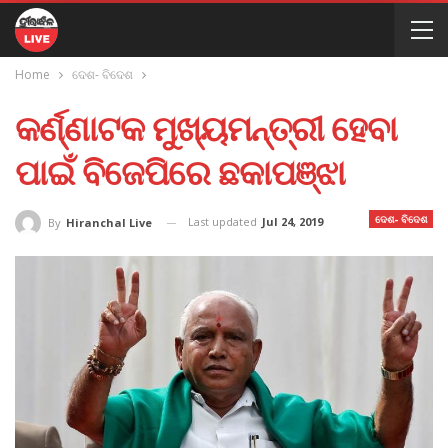
Home
ଦେଶ- ବିଦେଶ
କର୍ଣ୍ଣାଟକ ମୁଖ୍ୟମନ୍ତ୍ରୀ ହେବା
ପାଇଁ ବିଜେପିରେ ଛକାପଞ୍ଝା
ଦେଶ- ବିଦେଶ
Last updated
Jul 24, 2019
By
Hiranchal Live