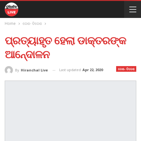
Home
ଦେଶ- ବିଦେଶ
ପ୍ରତ୍ୟାହୃତ ହେଲା ଡାକ୍ତରଙ୍କ
ଆନେ୍ଦାଳନ
ଦେଶ- ବିଦେଶ
Last updated
Apr 22, 2020
By
Hiranchal Live