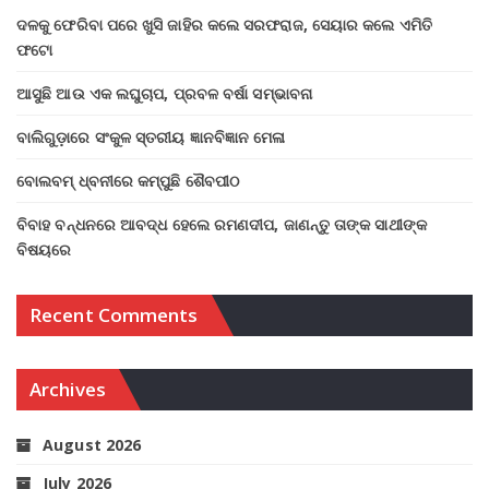
ଦଳକୁ ଫେରିବା ପରେ ଖୁସି ଜାହିର କଲେ ସରଫରାଜ, ସେୟାର କଲେ ଏମିତି
ଫଟୋ
ଆସୁଛି ଆଉ ଏକ ଲଘୁଚାପ, ପ୍ରବଳ ବର୍ଷା ସମ୍ଭାବନା
ବାଲିଗୁଡ଼ାରେ ସଂକୁଳ ସ୍ତରୀୟ ଜ୍ଞାନବିଜ୍ଞାନ ମେଳା
ବୋଲବମ୍ ଧ୍ବନୀରେ କମ୍ପୁଛି ଶୈବପୀଠ
ବିବାହ ବନ୍ଧନରେ ଆବଦ୍ଧ ହେଲେ ରମଣଦୀପ, ଜାଣନ୍ତୁ ତାଙ୍କ ସାଥୀଙ୍କ
ବିଷୟରେ
Recent Comments
Archives
August 2026
July 2026