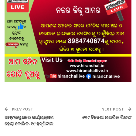
PREV POST
NEXT POST
ସମ୍ବଲପୁରରେ କାର୍ଯ୍ୟକ୍ଷମ
୬୧୯ ବିଦେଶୀ ନାଗରିକ ଗିରଫ
ହେଲା କୋଭିଡ-୧୯ ହସ୍ପିଟାଲ