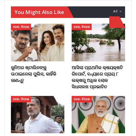
You Might Also Like
All
ଦେଶ- ବିଦେଶ
ଦେଶ- ବିଦେଶ
ଜୁନିଅର ଷ୍ଟାଲିନଙ୍କୁ
ଆସିଲା ପ୍ରାଥମିକ କ୍ଷୟକ୍ଷତି
ଉଠାଇନେଲା ପୁଲିସ, କାହିଁକି
ରିପୋର୍ଟ, ବନ୍ୟାରେ ପ୍ରାୟ ୮
ଜାଣନ୍ତୁ
ଲକ୍ଷରୁ ଅଧିକ ଲୋକ
ସିଧାସଳଖ ପ୍ରଭାବିତ
ଦେଶ- ବିଦେଶ
ଦେଶ- ବିଦେଶ