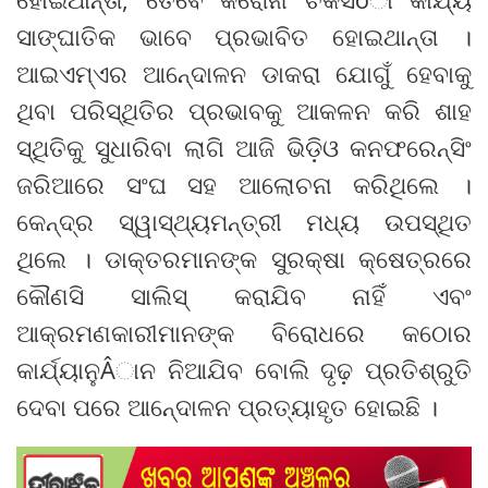
ସାଙ୍ଘାତିକ ଭାବେ ପ୍ରଭାବିତ ହୋଇଥାନ୍ତା ।
ଆଇଏମ୍ଏର ଆନେ୍ଦାଳନ ଡାକରା ଯୋଗୁଁ ହେବାକୁ
ଥିବା ପରିସ୍ଥିତିର ପ୍ରଭାବକୁ ଆକଳନ କରି ଶାହ
ସ୍ଥିତିକୁ ସୁଧାରିବା ଲାଗି ଆଜି ଭିଡ଼ିଓ କନଫରେନ୍ସିଂ
ଜରିଆରେ ସଂଘ ସହ ଆଲୋଚନା କରିଥିଲେ ।
କେନ୍ଦ୍ର ସ୍ୱାସ୍ଥ୍ୟମନ୍ତ୍ରୀ ମଧ୍ୟ ଉପସ୍ଥିତ
ଥିଲେ । ଡାକ୍ତରମାନଙ୍କ ସୁରକ୍ଷା କ୍ଷେତ୍ରରେ
କୌଣସି ସାଲିସ୍ କରାଯିବ ନାହିଁ ଏବଂ
ଆକ୍ରମଣକାରୀମାନଙ୍କ ବିରୋଧରେ କଠୋର
କାର୍ଯ୍ୟାନୁÂାନ ନିଆଯିବ ବୋଲି ଦୃଢ଼ ପ୍ରତିଶ୍ରୁତି
ଦେବା ପରେ ଆନେ୍ଦାଳନ ପ୍ରତ୍ୟାହୃତ ହୋଇଛି ।