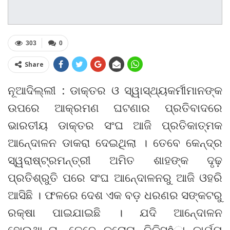
303
0
Share
ନୂଆଦିଲ୍ଲୀ : ଡାକ୍ତର ଓ ସ୍ୱାସ୍ଥ୍ୟକର୍ମୀମାନଙ୍କ
ଉପରେ ଆକ୍ରମଣ ଘଟଣାର ପ୍ରତିବାଦରେ
ଭାରତୀୟ ଡାକ୍ତର ସଂଘ ଆଜି ପ୍ରତିକାତ୍ମକ
ଆନେ୍ଦାଳନ ଡାକରା ଦେଇଥିଲା । ତେବେ କେନ୍ଦ୍ର
ସ୍ୱରାଷ୍ଟ୍ରମନ୍ତ୍ରୀ ଅମିତ ଶାହଙ୍କ ଦୃଢ଼
ପ୍ରତିଶ୍ରୁତି ପରେ ସଂଘ ଆନେ୍ଦାଳନରୁ ଆଜି ଓହରି
ଆସିଛି । ଫଳରେ ଦେଶ ଏକ ବଡ଼ ଧରଣର ସଙ୍କଟରୁ
ରକ୍ଷା ପାଇଯାଇଛି । ଯଦି ଆନେ୍ଦାଳନ
ହୋଇଥାନ୍ତା, ତେବେ କରୋନା ଚିକିସôା କାର୍ଯ୍ୟ