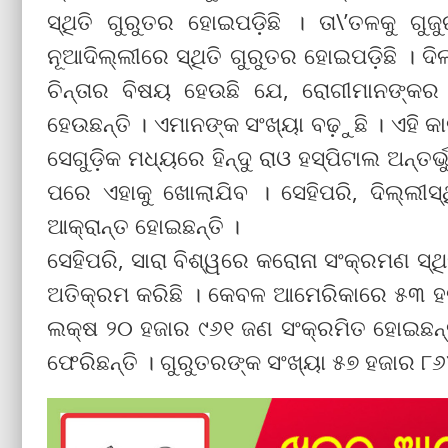
ସ୍ଥିତି ଗୁରୁତର ହୋଇପଡ଼ିଛି । ତା\’ତଳକୁ ଗୁ
ନୂଆଦିଲ୍ଲୀରେ ସ୍ଥିତି ଗୁରୁତର ହୋଇପଡ଼ିଛି । ଦି
ଚିନ୍ତାର ବିଷୟ ହେଉଛି ଯେ, ରୋଗୀମାନଙ୍କର ଚ
ହେଉଛନ୍ତି । ଏମାନଙ୍କ ସଂଖ୍ୟା ବଢ଼ୁଛି । ଏହି 
ସେଗୁଡ଼ିକ ମଧ୍ୟରେ ହିନ୍ଦୁ ରାଓ ହସ୍ପିଟାଲ ଅନ୍ତର୍
ପରେ ଏହାକୁ ଖୋଲାଯିବ । ସେହିପରି, ଦିଲ୍ଲୀସ
ଆକ୍ରାନ୍ତ ହୋଇଛନ୍ତି ।
ସେହିପରି, ସାରା ବିଶ୍ୱରେ କରୋନା ସଂକ୍ରମଣ ସ୍ଥି
ଅତିକ୍ରମ କରିଛି । କେବଳ ଆମେରିକାରେ ୫୩ ହଜା
ଲକ୍ଷ ୨୦ ହଜାର ୯୬୧ ଜଣ ସଂକ୍ରମିତ ହୋଇଛନ୍
ଫେରିଛନ୍ତି । ଗୁରୁତରଙ୍କ ସଂଖ୍ୟା ୫୭ ହଜାର ୮୬୪