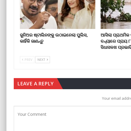
ଜୁନିଅର ଷ୍ଟାଲିନଙ୍କୁ ଉଠାଇନେଲା ପୁଲିସ,
ଆସିଲା ପ୍ରାଥମିକ 
କାହିଁକି ଜାଣନ୍ତୁ
ବନ୍ୟାରେ ପ୍ରାୟ 
ସିଧାସଳଖ ପ୍ରଭାବ
PREV
NEXT
LEAVE A REPLY
Your email addre