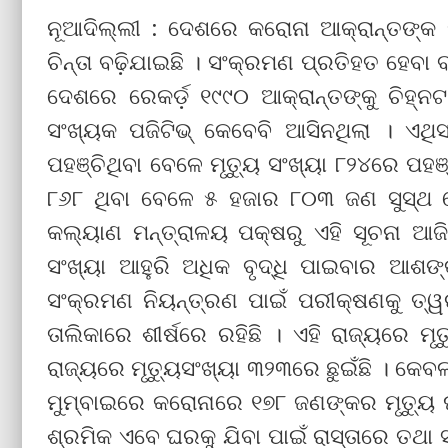
ନୂଆଦିଲ୍ଲୀ : ଦେଶରେ କରୋନା ଆକ୍ରାନ୍ତଙ୍କ 
ଚିନ୍ତା ବଢ଼ିଯାଇଛି । ସଂକ୍ରମଣ ପ୍ରତିହତ ହେବା 
ଦେଶରେ ରେକର୍ଡ଼ ୧୯୯୦ ଆକ୍ରାନ୍ତଙ୍କୁ ଚିହ୍ନଟ
ସଂଖ୍ୟକ ପଜିଟିଭ୍ କେବେବି ଆସିନଥିଲା । ଏଥ
ପହଞ୍ଚିଥିବା ବେଳେ ମୃତ୍ୟୁ ସଂଖ୍ୟା ୮୨୪ରେ ପହଞ
୮୬୮ ଥିବା ବେଳେ ୫ ହଜାର ୮୦୩ ଜଣ ସୁସ୍ଥ ହ
କଲ୍ୟାଣ ମନ୍ତ୍ରାଳୟ ପକ୍ଷରୁ ଏହି ସୂଚନା ଆଜ
ସଂଖ୍ୟା ଆହୁରି ଅଧିକ ବୃଦ୍ଧି ପାଇବାର ଆଶଙ୍କା
ସଂକ୍ରମଣ ନିୟନ୍ତ୍ରଣ ପାଇଁ ପରୀକ୍ଷଣକୁ ତ୍ୱରାନ
ତାଲିକାରେ ଶୀର୍ଷରେ ରହିଛି । ଏହି ରାଜ୍ୟରେ ମୃ
ରାଜ୍ୟରେ ମୃତ୍ୟୁସଂଖ୍ୟା ୩୨୩ରେ ଛୁଇଁଛି । କେ
ମୁମ୍ବାଇରେ କରୋନାରେ ୧୭୮ ଜଣଙ୍କର ମୃତ୍ୟୁ ଘଟ
ଶ୍ରମିକ ଏବେ ଘରକୁ ଯିବା ପାଇଁ ରାସ୍ତାରେ ତଥା