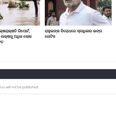
କ୍ଷୟକ୍ଷତି ରିପୋର୍ଟ,
ରାହୁଲଙ୍କ ବିରୋଧରେ ସ୍ବାଧିକାର ଭଙ୍ଗ
୮ ଲକ୍ଷରୁ ଅଧିକ ଲୋକ
ନୋଟିସ
ିତ
ss will not be published.