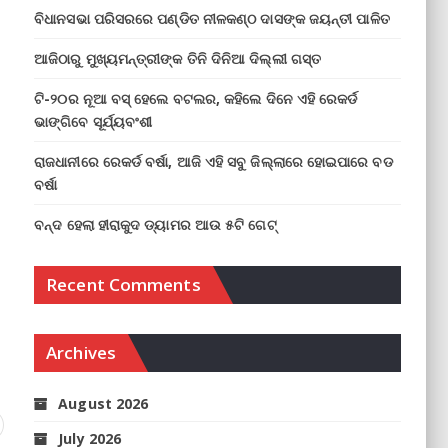
ବିଧାନସଭା ପରିସରରେ ପଣ୍ଡିତ ନୀଳକଣ୍ଠ ଦାସଙ୍କ ଜୟନ୍ତୀ ପାଳିତ
ଆଜିଠାରୁ ମୁଖ୍ୟମନ୍ତ୍ରୀଙ୍କ ତିନି ଦିନିଆ ଦିଲ୍ଲୀ ଗସ୍ତ
ଟି-୨୦ର ନୂଆ ବସ୍ ହେଲେ ବଟଲର, କହିଲେ ଦିନେ ଏହି ରେକର୍ଡ
ଭାଙ୍ଗିବେ ସୂର୍ଯ୍ୟବଂଶୀ
ରାଜଧାନୀରେ ରେକର୍ଡ ବର୍ଷା, ଆଜି ଏହି ସବୁ ଜିଲ୍ଲାରେ ହୋଇପାରେ ବଡ
ବର୍ଷା
ବନ୍ଦ ହେଲା ହୀରାକୁଦ ଡ୍ୟାମର ଆଉ ୫ଟି ଗେଟ୍
Recent Comments
Archives
August 2026
July 2026