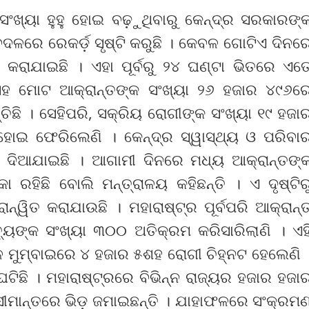
ସଂଖ୍ୟା ହୁହୁ ହୋଇ ବଢ଼ୁଥିବାରୁ କେନ୍ଦ୍ର ସରକାରଙ୍
ବଦଳରେ ରେକର୍ଡ଼ ସୃଷ୍ଟି କରୁଛି । କେବଳ ଗୋଟିଏ ଦିନର
 କରାଯାଇଛି । ଏହା ପୂର୍ବରୁ ୨୪ ଘଣ୍ଟା ଭିତରେ ଏତ
ିସହ ମୋଟ ଆକ୍ରାନ୍ତଙ୍କ ସଂଖ୍ୟା ୨୬ ହଜାର ୪୯୬ର
୍ଚିଛି । ସେହିପରି, ସକ୍ରିୟ ରୋଗୀଙ୍କ ସଂଖ୍ୟା ୧୯ ହଜା
ୋଇ ଫେରିଲେଣି । କେନ୍ଦ୍ର ସ୍ୱାସ୍ଥ୍ୟ ଓ ପରିବା
ି ଦିଆଯାଇଛି । ଆଗାମୀ ଦିନରେ ମଧ୍ୟ ଆକ୍ରାନ୍ତଙ୍
 ରହିଛି ବୋଲି ମନ୍ତ୍ରାଳୟ କହିଛନ୍ତି । ଏ ଦୃଷ୍ଟିର
୍ୱିତ କରାଯାଉଛି । ମହାରାଷ୍ଟ୍ର ପୂର୍ବପରି ଆକ୍ରାନ୍
ତ୍ୟୁଙ୍କ ସଂଖ୍ୟା ୩୦୦ ଅତିକ୍ରମ କରିସାରିଲାଣି । ଏହ
ବଳ ମୁମ୍ବାଇରେ ୪ ହଜାର ୫ଶହ ରୋଗୀ ଚିହ୍ନଟ ହେଲେଣି 
ିଛି । ମହାରାଷ୍ଟ୍ରରେ ବିଭିନ୍ନ ରାଜ୍ୟର ହଜାର ହଜା
 ସୀମାନ୍ତରେ ଭିଡ଼ ଜମାଇଛନ୍ତି । ଯାହାଫଳରେ ସଂକ୍ରମ