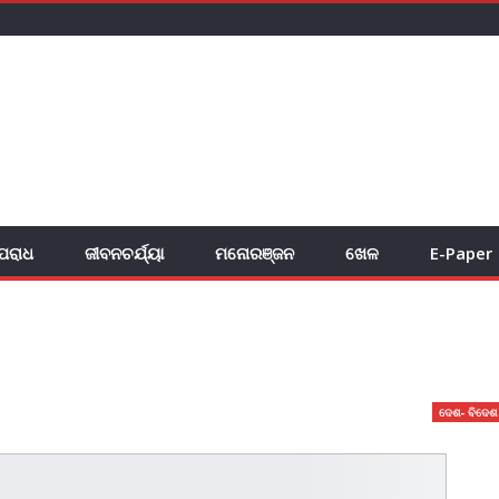
ପରାଧ
ଜୀବନଚର୍ଯ୍ୟା
ମନୋରଞ୍ଜନ
ଖେଳ
E-Paper
ଦେଶ- ବିଦେଶ