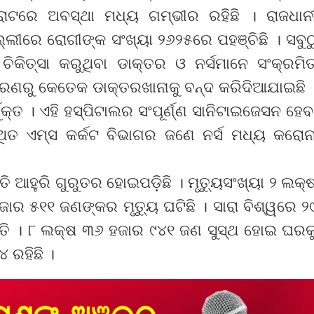
ଜୁରାଟରେ ଅବସ୍ଥା ମଧ୍ୟ ଗମ୍ଭୀର ରହିଛି । ରାଜଧାନ
ଲ୍ଲୀରେ ରୋଗୀଙ୍କ ସଂଖ୍ୟା ୨୬୨୫ରେ ପହଞ୍ଚିଛି । ସବୁଠ
ିକିତ୍ସା କରୁଥିବା ଡାକ୍ତର ଓ ନର୍ସମାନେ ସଂକ୍ରମି
କାରଣରୁ କେତେକ ଡାକ୍ତରଖାନାକୁ ବନ୍ଦ କରିଦିଆଯାଇଛି 
ଭୁକ୍ତ । ଏହି ହସ୍ପିଟାଲର ସଂପୂର୍ଣ୍ଣ ସାନିଟାଇଜେସନ ହେବ
୍ଥିତ ଏମ୍ସ କର୍କଟ ବିଭାଗର ଜଣେ ନର୍ସ ମଧ୍ୟ କରୋନ
ତି ଆହୁରି ଗୁରୁତର ହୋଇପଡ଼ିଛି । ମୃତ୍ୟୁସଂଖ୍ୟା ୨ ଲକ୍
ର ୫୧୧ ଜଣଙ୍କର ମୃତ୍ୟୁ ଘଟିଛି । ସାରା ବିଶ୍ୱରେ ୨
ତି । ୮ ଲକ୍ଷ ୩୬ ହଜାର ୯୪୧ ଜଣ ସୁସ୍ଥ ହୋଇ ଘରକ
 ରହିଛି ।