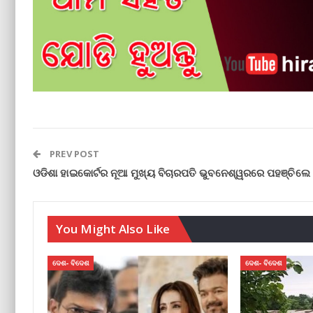
PREV POST
ଓଡିଶା ହାଇକୋର୍ଟର ନୂଆ ମୁଖ୍ୟ ବିଚାରପତି ଭୁବନେଶ୍ୱରରେ ପହଞ୍ଚିଲେ
You Might Also Like
ଦେଶ- ବିଦେଶ
ଦେଶ- ବିଦେଶ