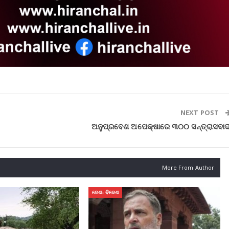
NEXT POST
ଅନୁପ୍ରବେଶ ଅପେକ୍ଷାରେ ୩୦୦ ସନ୍ତ୍ରାସବାଦ
More From Author
ଦେଶ- ବିଦେଶ