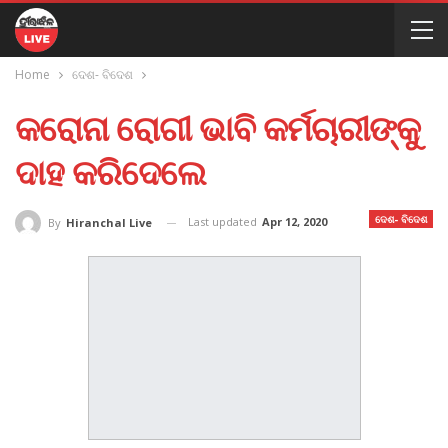
Home
ଦେଶ- ବିଦେଶ
କରୋନା ରୋଗୀ ଭାବି କର୍ମଚାରୀଙ୍କୁ
ଦାହ କରିଦେଲେ
ଦେଶ- ବିଦେଶ
Last updated
Apr 12, 2020
By
Hiranchal Live