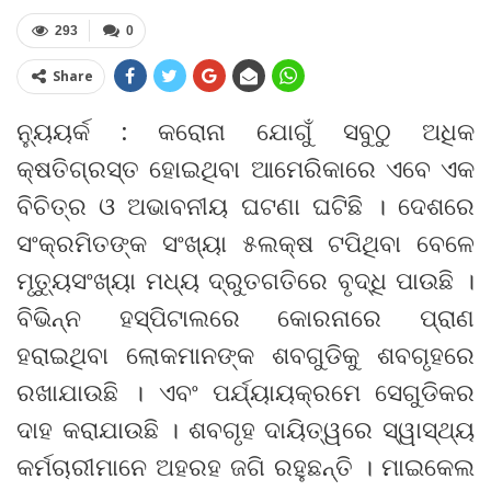
293
0
Share
ନ୍ୟୁୟର୍କ : କରୋନା ଯୋଗୁଁ ସବୁଠୁ ଅଧିକ
କ୍ଷତିଗ୍ରସ୍ତ ହୋଇଥିବା ଆମେରିକାରେ ଏବେ ଏକ
ବିଚିତ୍ର ଓ ଅଭାବନୀୟ ଘଟଣା ଘଟିଛି । ଦେଶରେ
ସଂକ୍ରମିତଙ୍କ ସଂଖ୍ୟା ୫ଲକ୍ଷ ଟପିଥିବା ବେଳେ
ମୃତ୍ୟୁସଂଖ୍ୟା ମଧ୍ୟ ଦ୍ରୁତଗତିରେ ବୃଦ୍ଧି ପାଉଛି ।
ବିଭିନ୍ନ ହସ୍ପିଟାଲରେ କୋରନାରେ ପ୍ରାଣ
ହରାଇଥିବା ଲୋକମାନଙ୍କ ଶବଗୁଡିକୁ ଶବଗୃହରେ
ରଖାଯାଉଛି । ଏବଂ ପର୍ଯ୍ୟାୟକ୍ରମେ ସେଗୁଡିକର
ଦାହ କରାଯାଉଛି । ଶବଗୃହ ଦାୟିତ୍ୱରେ ସ୍ୱାସ୍ଥ୍ୟ
କର୍ମଚାରୀମାନେ ଅହରହ ଜଗି ରହୁଛନ୍ତି । ମାଇକେଲ