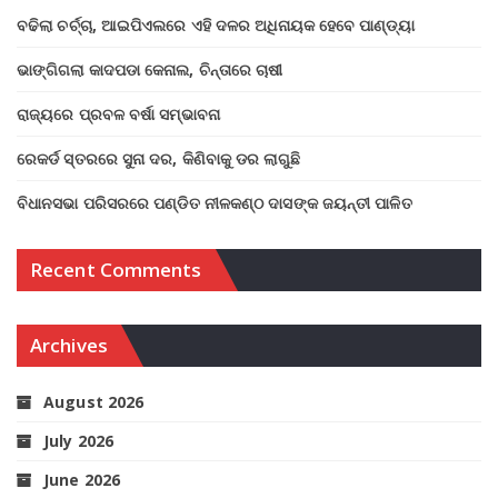
ବଢିଲା ଚର୍ଚ୍ଚା, ଆଇପିଏଲରେ ଏହି ଦଳର ଅଧିନାୟକ ହେବେ ପାଣ୍ଡ୍ୟା
ଭାଙ୍ଗିଗଲା କାଦପଡା କେନାଲ, ଚିନ୍ତାରେ ଚାଷୀ
ରାଜ୍ୟରେ ପ୍ରବଳ ବର୍ଷା ସମ୍ଭାବନା
ରେକର୍ଡ ସ୍ତରରେ ସୁନା ଦର, କିଣିବାକୁ ଡର ଲାଗୁଛି
ବିଧାନସଭା ପରିସରରେ ପଣ୍ଡିତ ନୀଳକଣ୍ଠ ଦାସଙ୍କ ଜୟନ୍ତୀ ପାଳିତ
Recent Comments
Archives
August 2026
July 2026
June 2026