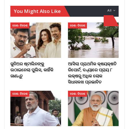
You Might Also Like
All
ଦେଶ- ବିଦେଶ
ଦେଶ- ବିଦେଶ
ଜୁନିଅର ଷ୍ଟାଲିନଙ୍କୁ
ଆସିଲା ପ୍ରାଥମିକ କ୍ଷୟକ୍ଷତି
ଉଠାଇନେଲା ପୁଲିସ, କାହିଁକି
ରିପୋର୍ଟ, ବନ୍ୟାରେ ପ୍ରାୟ ୮
ଜାଣନ୍ତୁ
ଲକ୍ଷରୁ ଅଧିକ ଲୋକ
ସିଧାସଳଖ ପ୍ରଭାବିତ
ଦେଶ- ବିଦେଶ
ଦେଶ- ବିଦେଶ