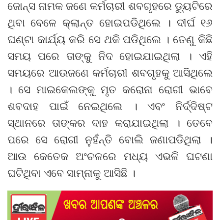
ଜୋନ୍ସ ନାମକ ଜଣେ କର୍ମଚାରୀ ଶବଗୃହରେ ଡ୍ୟୁଟିରେ
ଥିବା ବେଳେ କ୍ଲାନ୍ତ ହୋଇପଡିଥିଲେ । ଦୀର୍ଘ ୧୬
ଘଣ୍ଟା କାର୍ଯ୍ୟ କରି ସେ ଥକି ପଡିଥିଲେ । ତେଣୁ କିଛି
ସମୟ ପରେ ତାଙ୍କୁ ନିଦ ହୋଇଯାଇଥିଲା । ଏହି
ସମୟରେ ଆଉଜଣେ କର୍ମଚାରୀ ଶବଗୃହକୁ ଆସିଥିଲେ
। ସେ ମାଇକେଲଙ୍କୁ ମୃତ କରୋନା ରୋଗୀ ଭାବେ
ଶବଦାହ ପାଇଁ ନେଇଥିଲେ । ଏବଂ ନିର୍ଦ୍ଦିଷ୍ଟ
ସ୍ଥାନରେ ତାଙ୍କର ଦାହ କରାଯାଇଥିଲା । ତେବେ
ପରେ ସେ ରୋଗୀ ନୁହଁନ୍ତି ବୋଲି ଜଣାପଡିଥିଲା ।
ଆଉ କେତେକ ଅଂଚଳରେ ମଧ୍ୟ ଏଭଳି ଘଟଣା
ଘଟିଥିବା ଏବେ ସାମ୍ନାକୁ ଆସିଛି ।