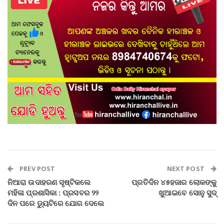
PREV POST
NEXT POST
ନିଆରା ଉଦାହରଣ ସୃଷ୍ଟିକଲେ
ପ୍ରତିଦିନ ୪୫ହଜାର ଲୋକଙ୍କୁ
ମହିଳା ପ୍ରଶାସିକା : ପ୍ରସବର ୨୨
ଖୁଆଇବେ ସୋନୁ ସୁଦ୍‌
ଦିନ ପରେ ଡ୍ୟୁଟିରେ ଯୋଗ ଦେଲେ