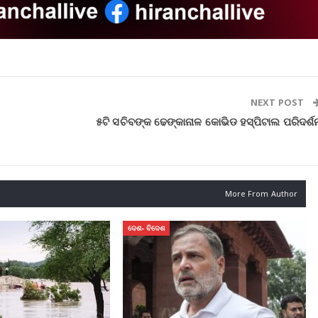
NEXT POST
୫ଟି ସଚିବଙ୍କ ଢେଙ୍କାନାଳ କୋଭିଡ ହସ୍ପିଟାଲ ପରିଦର୍ଶ
More From Author
ଦେଶ- ବିଦେଶ