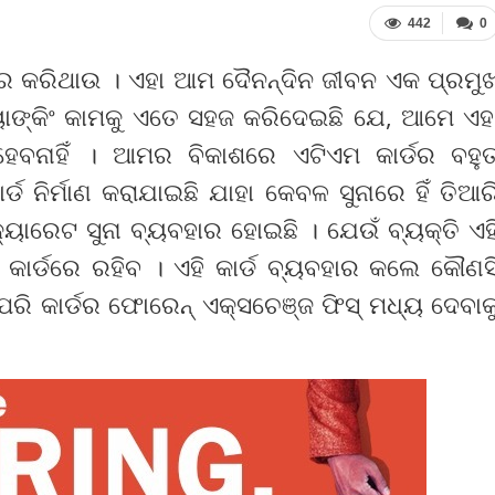
442
0
ାର କରିଥାଉ । ଏହା ଆମ ଦୈନନ୍ଦିନ ଜୀବନ ଏକ ପ୍ରମୁ
ୟାଙ୍କିଂ କାମକୁ ଏତେ ସହଜ କରିଦେଇଛି ଯେ, ଆମେ ଏହ
 ହେବନାହିଁ । ଆମର ବିକାଶରେ ଏଟିଏମ କାର୍ଡର ବହୁ
 ନିର୍ମାଣ କରାଯାଇଛି ଯାହା କେବଳ ସୁନାରେ ହିଁ ତିଆର
୍ୟାରେଟ ସୁନା ବ୍ୟବହାର ହୋଇଛି । ଯେଉଁ ବ୍ୟକ୍ତି ଏହ
 କାର୍ଡରେ ରହିବ । ଏହି କାର୍ଡ ବ୍ୟବହାର କଲେ କୌଣସ
େହିପରି କାର୍ଡର ଫୋରେନ୍ ଏକ୍ସଚେଞ୍ଜ ଫିସ୍ ମଧ୍ୟ ଦେବାକ