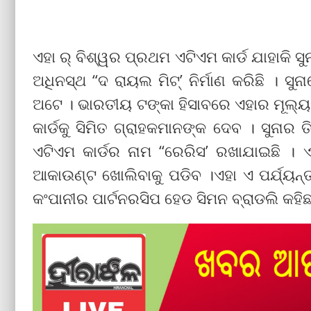
ଏହା ର୍ ବିଶ୍ୱର ପ୍ରଥମ ଏଟିଏମ କାର୍ଡ ଯାହାକି ସୁ
ଅଧିନସ୍ଥ “ଦ ରାୟଲ ମିଟ୍‌’ ନିର୍ମାଣ କରିଛି । ସ
ଅଟେ । ଭାରତୀୟ ଟଙ୍କା ହିସାବରେ ଏହାର ମୂଲ୍ୟ
କାର୍ଡକୁ ସିମିତ ଗ୍ରାହକମାନଙ୍କ ଦେବ । ସୁନାର 
ଏଟିଏମ କାର୍ଡର ନାମ “ରେରିସ’ ରଖାଯାଇଛି । ଏ
ଆକାଉଣ୍ଟ ଖୋଲିବାକୁ ପଡିବ ।ଏହା ଏ ପର୍ଯ୍ୟନ
କଂପାନୀର ପାର୍ଟନରସିପ ହେଡ ସିମନ ବ୍ରାଡଲି କହିଛନ