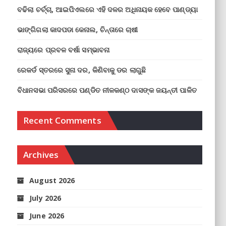
ବଢିଲା ଚର୍ଚ୍ଚା, ଆଇପିଏଲରେ ଏହି ଦଳର ଅଧିନାୟକ ହେବେ ପାଣ୍ଡ୍ୟା
ଭାଙ୍ଗିଗଲା କାଦପଡା କେନାଲ, ଚିନ୍ତାରେ ଚାଷୀ
ରାଜ୍ୟରେ ପ୍ରବଳ ବର୍ଷା ସମ୍ଭାବନା
ରେକର୍ଡ ସ୍ତରରେ ସୁନା ଦର, କିଣିବାକୁ ଡର ଲାଗୁଛି
ବିଧାନସଭା ପରିସରରେ ପଣ୍ଡିତ ନୀଳକଣ୍ଠ ଦାସଙ୍କ ଜୟନ୍ତୀ ପାଳିତ
Recent Comments
Archives
August 2026
July 2026
June 2026