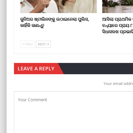
ଜୁନିଅର ଷ୍ଟାଲିନଙ୍କୁ ଉଠାଇନେଲା ପୁଲିସ,
ଆସିଲା ପ୍ରାଥମିକ 
କାହିଁକି ଜାଣନ୍ତୁ
ବନ୍ୟାରେ ପ୍ରାୟ 
ସିଧାସଳଖ ପ୍ରଭାବ
PREV
NEXT
LEAVE A REPLY
Your email addre