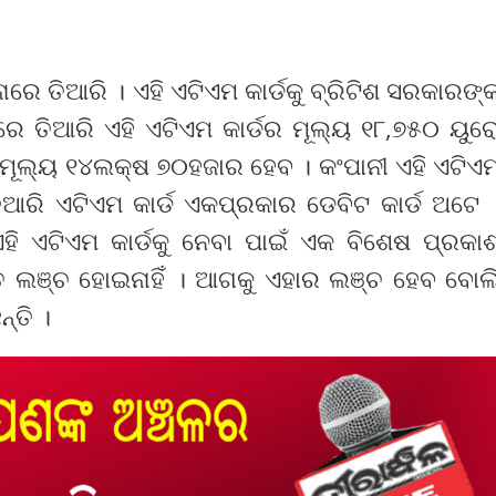
ନାରେ ତିଆରି । ଏହି ଏଟିଏମ କାର୍ଡକୁ ବ୍ରିଟିଶ ସରକାରଙ୍
ୁନାରେ ତିଆରି ଏହି ଏଟିଏମ କାର୍ଡର ମୂଲ୍ୟ ୧୮,୭୫୦ ୟୁର
ମୂଲ୍ୟ ୧୪ଲକ୍ଷ ୭୦ହଜାର ହେବ । କଂପାନୀ ଏହି ଏଟିଏ
ତିଆରି ଏଟିଏମ କାର୍ଡ ଏକପ୍ରକାର ଡେବିଟ କାର୍ଡ ଅଟେ 
ହି ଏଟିଏମ କାର୍ଡକୁ ନେବା ପାଇଁ ଏକ ବିଶେଷ ପ୍ରକା
୍ତ ଲଞ୍ଚ ହୋଇନାହିଁ । ଆଗକୁ ଏହାର ଲଞ୍ଚ ହେବ ବୋଲ
୍ତି ।