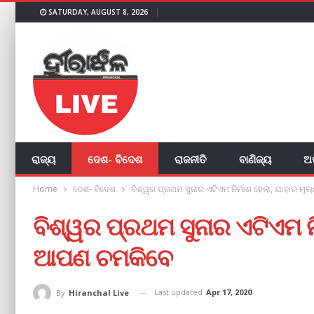
SATURDAY, AUGUST 8, 2026
ରାଜ୍ୟ
ଦେଶ- ବିଦେଶ
ରାଜନୀତି
ବାଣିଜ୍ୟ
ଅ
Home
ଦେଶ- ବିଦେଶ
ବିଶ୍ୱର ପ୍ରଥମ ସୁନାର ଏଟିଏମ ନିର୍ମାଣ ହେଲା, ଯାହାର ମ
ବିଶ୍ୱର ପ୍ରଥମ ସୁନାର ଏଟିଏମ ନି
ଆପଣ ଚମକିବେ
Last updated
Apr 17, 2020
By
Hiranchal Live