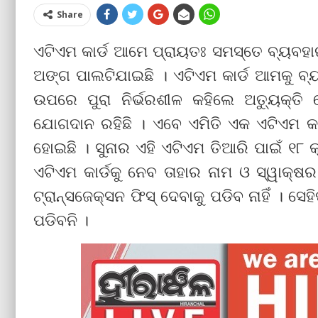
Share
ଏଟିଏମ କାର୍ଡ ଆମେ ପ୍ରାୟତଃ ସମସ୍ତେ ବ୍ୟବହ
ଅଙ୍ଗ ପାଲଟିଯାଇଛି । ଏଟିଏମ କାର୍ଡ ଆମକୁ ବ୍
ଉପରେ ପୁରା ନିର୍ଭରଶୀଳ କହିଲେ ଅତ୍ୟୁକ୍ତି
ଯୋଗଦାନ ରହିଛି । ଏବେ ଏମିତି ଏକ ଏଟିଏମ କାର୍ଡ
ହୋଇଛି । ସୁନାର ଏହି ଏଟିଏମ ତିଆରି ପାଇଁ ୧୮ କ
ଏଟିଏମ କାର୍ଡକୁ ନେବ ତାହାର ନାମ ଓ ସ୍ୱାକ୍ଷର
ଟ୍ରାନ୍ସଜେକ୍ସନ ଫିସ୍ ଦେବାକୁ ପଡିବ ନାହିଁ । ସ
ପଡିବନି ।