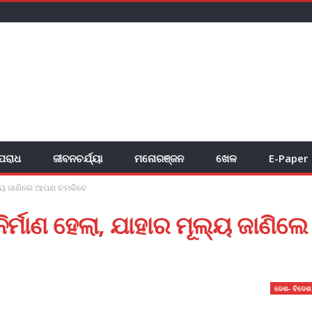
ପରାଧ
ଜୀବନଚର୍ଯ୍ୟା
ମନୋରଞ୍ଜନ
ଖେଳ
E-Paper
ୂଲ୍ୟ ଜାଣିଲେ ଆପଣ ଚମକିବେ
ର୍ମାଣ ହେଲା, ଯାହାର ମୂଲ୍ୟ ଜାଣିଲେ
ଦେଶ- ବିଦେଶ