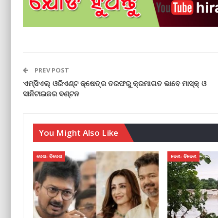
PREV POST
ଏମ୍‌ସିଏଲ୍ ଓରିଏଣ୍ଟ କ୍ଷେତ୍ର ତରଫରୁ କ୍ରମାଗତ ଭାବେ ମାସ୍କ୍ ଓ
ସାନିଟାଇଜର ବଣ୍ଟନ
You Might Also Like
ଦେଶ- ବିଦେଶ
ଦେଶ- ବିଦେଶ