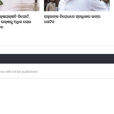
କ୍ଷୟକ୍ଷତି ରିପୋର୍ଟ,
ରାହୁଲଙ୍କ ବିରୋଧରେ ସ୍ବାଧିକାର ଭଙ୍ଗ
୮ ଲକ୍ଷରୁ ଅଧିକ ଲୋକ
ନୋଟିସ
ିତ
ss will not be published.