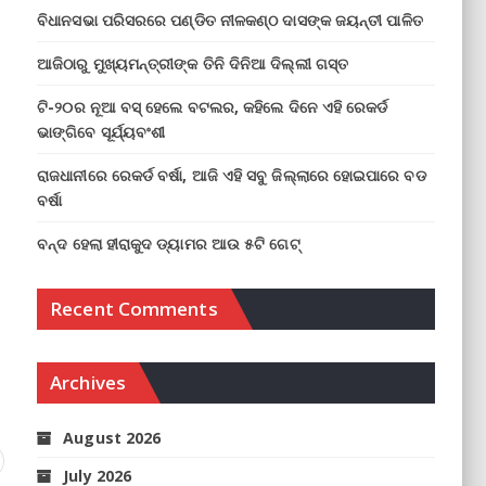
ବିଧାନସଭା ପରିସରରେ ପଣ୍ଡିତ ନୀଳକଣ୍ଠ ଦାସଙ୍କ ଜୟନ୍ତୀ ପାଳିତ
ଆଜିଠାରୁ ମୁଖ୍ୟମନ୍ତ୍ରୀଙ୍କ ତିନି ଦିନିଆ ଦିଲ୍ଲୀ ଗସ୍ତ
ଟି-୨୦ର ନୂଆ ବସ୍ ହେଲେ ବଟଲର, କହିଲେ ଦିନେ ଏହି ରେକର୍ଡ
ଭାଙ୍ଗିବେ ସୂର୍ଯ୍ୟବଂଶୀ
ରାଜଧାନୀରେ ରେକର୍ଡ ବର୍ଷା, ଆଜି ଏହି ସବୁ ଜିଲ୍ଲାରେ ହୋଇପାରେ ବଡ
ବର୍ଷା
ବନ୍ଦ ହେଲା ହୀରାକୁଦ ଡ୍ୟାମର ଆଉ ୫ଟି ଗେଟ୍
Recent Comments
Archives
August 2026
July 2026