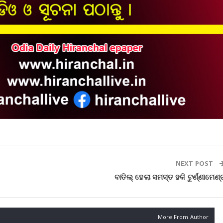
NEXT POST
ବାତିଲ୍ ହେଲା ସମସ୍ତ ହକି ଟୁର୍ଣ୍ଣାମେଣ୍
More From Author