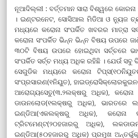
ନୂଆଦିଲ୍ଲୀ : ବର୍ତ୍ତମାନ ସାରା ବିଶ୍ୱରେ କୋରନ
। ଇଣ୍ଟରନେଟ, ସୋସିଆଲ ମିଡିଆ ଓ ନ୍ୟୁଜ ଚ୍ୟ
ମଧ୍ୟରେ କରୋନା ସଂପର୍କିତ ଖବରର ମାତ୍ରା ସର
କରୋନା ସଂପର୍କିତ ଭିନ୍ନ ଭିନ୍ନ ବିଷୟ ଉପରେ ଜାଣ
୩୦ଟି ବିଷୟ ଉପରେ ହୋଇଥିବା ସର୍ଚ୍ଚରେ ଭାର
ସଂପର୍କିତ ସର୍ଚ୍ଚ ମଧ୍ୟ ଅଧିକ ରହିଛି । ଯେଉଁ ସ
ସେଗୁଡିକ ମଧ୍ୟରେ କରୋନା ଟିପ୍ସ(୧୦ନିୟୁ
ସଂପ୍ରସାରଣ(୧ନିୟୁତ), ହାଇଡ୍ରୋସିକ୍ଲୋରକୁଇନ
ଆରୋଗ୍ୟସେତୁ(୩.୨ଲକ୍ଷରୁ ଅଧିକ), କରୋନା
ଡାଉନଲୋଡ(୧ଲକ୍ଷରୁ ଅଧିକ), ଭାରତରେ ଲ
ଇଣ୍ଡିଆ(ଏକଲକ୍ଷରୁ ଅଧିକ), କରୋନା ଲ
ଟ୍ରିଟମେଣ୍ଟ(୨୦ହଜାରରୁ ଅଧିକ), ଲକଡାଉ
ଇଣ୍ଡିଆ(୫୦ହଜାରରୁ ଅଧିକ) ପ୍ରମୁଖ ଅନ୍ତର୍ଭୁକ