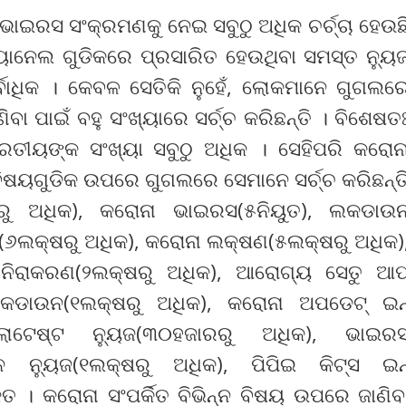
ା ଭାଇରସ ସଂକ୍ରମଣକୁ ନେଇ ସବୁଠୁ ଅଧିକ ଚର୍ଚ୍ଚା ହେଉଛ
ାନେଲ ଗୁଡିକରେ ପ୍ରସାରିତ ହେଉଥିବା ସମସ୍ତ ନ୍ୟୁଜ
୍ବାଧିକ । କେବଳ ସେତିକି ନୁହେଁ, ଲୋକମାନେ ଗୁଗଲର
ିବା ପାଇଁ ବହୁ ସଂଖ୍ୟାରେ ସର୍ଚ୍ଚ କରିଛନ୍ତି । ବିଶେଷତ
ତୀୟଙ୍କ ସଂଖ୍ୟା ସବୁଠୁ ଅଧିକ । ସେହିପରି କରୋନ
ବୁ ବିଷୟଗୁଡିକ ଉପରେ ଗୁଗଲରେ ସେମାନେ ସର୍ଚ୍ଚ କରିଛନ୍ତ
ତରୁ ଅଧିକ), କରୋନା ଭାଇରସ(୫ନିୟୁତ), ଲକଡାଉ
(୬ଲକ୍ଷରୁ ଅଧିକ), କରୋନା ଲକ୍ଷଣ(୫ଲକ୍ଷରୁ ଅଧିକ)
 ନିରାକରଣ(୨ଲକ୍ଷରୁ ଅଧିକ), ଆରୋଗ୍ୟ ସେତୁ ଆପ
କଡାଉନ(୧ଲକ୍ଷରୁ ଅଧିକ), କରୋନା ଅପଡେଟ୍ ଇନ
ାଟେଷ୍ଟ ନ୍ୟୁଜ(୩୦ହଜାରରୁ ଅଧିକ), ଭାଇର
ନ ନ୍ୟୁଜ(୧ଲକ୍ଷରୁ ଅଧିକ), ପିପିଇ କିଟ୍ସ ଇନ
୍ତ । କରୋନା ସଂପର୍କିତ ବିଭିନ୍ନ ବିଷୟ ଉପରେ ଜାଣିବ