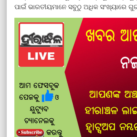
ପାଇଁ ଭାରତୀୟମାନେ ସବୁଠୁ ଅଧିକ ସଂଖ୍ୟାରେ ଗୁ