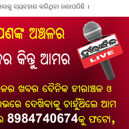
ଗଲକୁ ବ୍ୟବହାର କରିଥିବା ଜଣାପଡିଛି ।