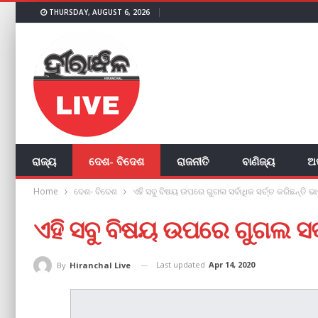
THURSDAY, AUGUST 6, 2026
ରାଜ୍ୟ
ଦେଶ- ବିଦେଶ
ରାଜନୀତି
ବାଣିଜ୍ୟ
ଅ
Home
ଦେଶ- ବିଦେଶ
ଏହି ସବୁ ବିଷୟ ଉପରେ ଗୁଗଲ ସର୍ବାଧିକ ସର୍ଚ୍ଚ କରିଛନ୍ତି 
ଏହି ସବୁ ବିଷୟ ଉପରେ ଗୁଗଲ ସର୍ବ
Last updated
Apr 14, 2020
By
Hiranchal Live