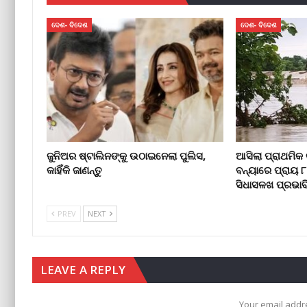
ଦେଶ- ବିଦେଶ
ଦେଶ- ବିଦେଶ
ଜୁନିଅର ଷ୍ଟାଲିନଙ୍କୁ ଉଠାଇନେଲା ପୁଲିସ,
ଆସିଲା ପ୍ରାଥମିକ 
କାହିଁକି ଜାଣନ୍ତୁ
ବନ୍ୟାରେ ପ୍ରାୟ 
ସିଧାସଳଖ ପ୍ରଭାବ
PREV
NEXT
LEAVE A REPLY
Your email addre