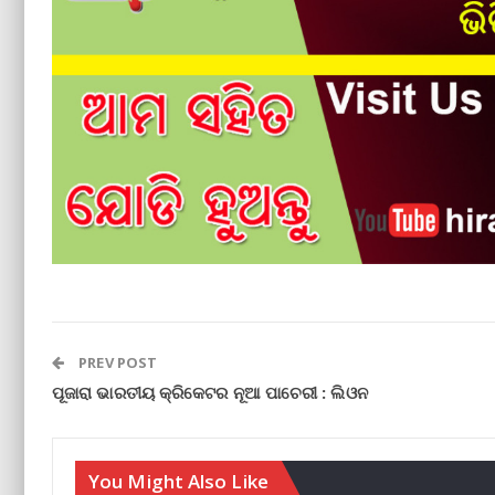
PREV POST
ପୂଜାରା ଭାରତୀୟ କ୍ରିକେଟର ନୂଆ ପାଚେରୀ : ଲିଓନ
You Might Also Like