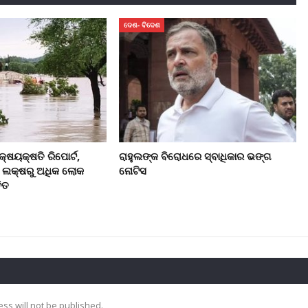
ଦେଶ- ବିଦେଶ
କ୍ଷୟକ୍ଷତି ରିପୋର୍ଟ,
ରାହୁଲଙ୍କ ବିରୋଧରେ ସ୍ବାଧିକାର ଭଙ୍ଗ
୮ ଲକ୍ଷରୁ ଅଧିକ ଲୋକ
ନୋଟିସ
ିତ
ss will not be published.