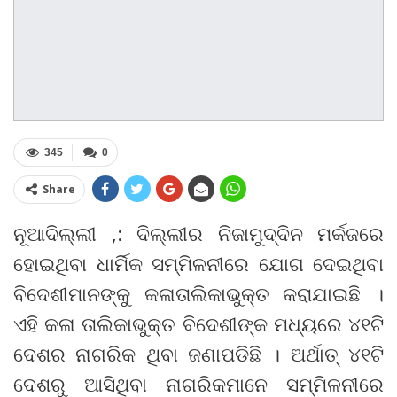
345
0
Share
ନୂଆଦିଲ୍ଲୀ ,: ଦିଲ୍ଲୀର ନିଜାମୁଦ୍ଦିନ ମର୍କଜରେ
ହୋଇଥିବା ଧାର୍ମିକ ସମ୍ମିଳନୀରେ ଯୋଗ ଦେଇଥିବା
ବିଦେଶୀମାନଙ୍କୁ କଳାତାଲିକାଭୁକ୍ତ କରାଯାଇଛି ।
ଏହି କଳା ତାଲିକାଭୁକ୍ତ ବିଦେଶୀଙ୍କ ମଧ୍ୟରେ ୪୧ଟି
ଦେଶର ନାଗରିକ ଥିବା ଜଣାପଡିଛି । ଅର୍ଥାତ୍ ୪୧ଟି
ଦେଶରୁ ଆସିଥିବା ନାଗରିକମାନେ ସମ୍ମିଳନୀରେ