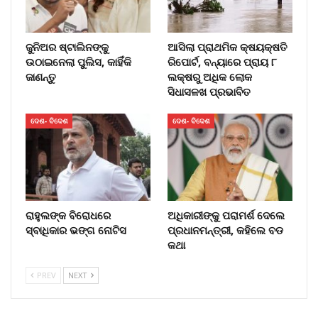
ଜୁନିଅର ଷ୍ଟାଲିନଙ୍କୁ
ଆସିଲା ପ୍ରାଥମିକ କ୍ଷୟକ୍ଷତି
ଉଠାଇନେଲା ପୁଲିସ, କାହିଁକି
ରିପୋର୍ଟ, ବନ୍ୟାରେ ପ୍ରାୟ ୮
ଜାଣନ୍ତୁ
ଲକ୍ଷରୁ ଅଧିକ ଲୋକ
ସିଧାସଳଖ ପ୍ରଭାବିତ
ଦେଶ- ବିଦେଶ
ଦେଶ- ବିଦେଶ
ରାହୁଲଙ୍କ ବିରୋଧରେ
ଅଧିକାରୀଙ୍କୁ ପରାମର୍ଶ ଦେଲେ
ସ୍ବାଧିକାର ଭଙ୍ଗ ନୋଟିସ
ପ୍ରଧାନମନ୍ତ୍ରୀ, କହିଲେ ବଡ
କଥା
PREV
NEXT