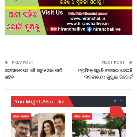
PREV POST
NEXT POST
ସଟଡାଉନରେ ଏହି ସବୁ ସେବା ଜାରି
ଟ୍ରାଫିକ୍ ସ୍ଥିତି ବଦଳାଇ ଦେଇଛି
ରହିବ
ଲକଡାଉନ : ଗୁଗୁଲ ରିପୋର୍ଟ
You Might Also Like
All
ଦେଶ- ବିଦେଶ
ଦେଶ- ବିଦେଶ