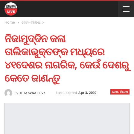
Home
ଦେଶ- ବିଦେଶ
ନିଜାମୁଦ୍ଦିନ କଳା
ତାଲିକାଭୁକ୍ତଙ୍କ ମଧ୍ୟରେ
୪୧ଦେଶର ନାଗରିକ, କେଉଁ ଦେଶରୁ
କେତେ ଜାଣନ୍ତୁ
ଦେଶ- ବିଦେଶ
Last updated
Apr 3, 2020
By
Hiranchal Live