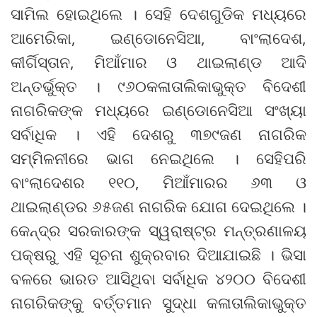
ସାମିଲ ହୋଇଥିଲେ । ସେହି ଦେଶଗୁଡିକ ମଧ୍ୟରେ
ଆମେରିକା, ଇଣ୍ଡୋନେସିଆ, ବାଂଲାଦେଶ,
କୀର୍ଗିସ୍ତାନ, ମିଆଁମାର ଓ ଥାଇଲାଣ୍ଡ ଆଦି
ଅନ୍ତର୍ଭୁକ୍ତ । ୯୬୦କଳାତାଲିକାଭୁକ୍ତ ବିଦେଶୀ
ନାଗରିକଙ୍କ ମଧ୍ୟରେ ଇଣ୍ଡୋନେସିଆ ସଂଖ୍ୟା
ସର୍ବାଧିକ । ଏହି ଦେଶରୁ ୩୭୯ଜଣ ନାଗରିକ
ସମ୍ମିଳନୀରେ ଭାଗ ନେଇଥିଲେ । ସେହିପରି
ବାଂଲାଦେଶର ୧୧୦, ମିଆଁମାରର ୬୩ ଓ
ଥାଇଲାଣ୍ଡର ୬୫ଜଣ ନାଗରିକ ଯୋଗ ଦେଇଥିଲେ ।
କେନ୍ଦ୍ର ସରକାରଙ୍କ ସ୍ୱରାଷ୍ଟ୍ର ମନ୍ତ୍ରଣାଳୟ
ପକ୍ଷରୁ ଏହି ସୂଚନା ଶୁକ୍ରବାର ଦିଆଯାଇଛି । ଭିସା
ବଳରେ ଭାରତ ଆସିଥିବା ସର୍ବାଧିକ ୪୨୦୦ ବିଦେଶୀ
ନାଗରିକଙ୍କୁ ବର୍ତ୍ତମାନ ସୁଦ୍ଧା କଳାତାଲିକାଭୁକ୍ତ