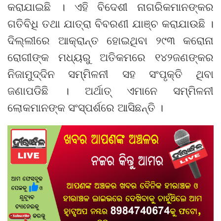
କରାଯାଇଛି । ଏହି ବିଦେଶୀ ନାଗରିକମାନଙ୍କର
ଗତିବିଧି ତଥା ଯାତ୍ରା ବିବରଣୀ ଯାଞ୍ଚ କରାଯାଉଛି ।
ଦିଲ୍ଲୀରେ ଆକ୍ରାନ୍ତ ହୋଇଥିବା ୨୯୩ କରୋନା
ରୋଗୀଙ୍କ ମଧ୍ୟରୁ ଅତିକମରେ ୧୪୨ଜଣଙ୍କର
ନିଜାମୁଦ୍ଦିନ ସମ୍ମିଳନୀ ସହ ସଂପୃକ୍ତି ଥିବା
ଜଣାପଡିଛି । ଅର୍ଥାତ୍ ଏମାନେ ସମ୍ମିଳନୀ
ଲୋକମାନଙ୍କ ସଂସ୍ପର୍ଶରେ ଆସିଛନ୍ତି ।