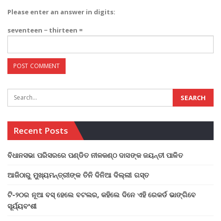
Please enter an answer in digits:
seventeen − thirteen =
Recent Posts
ବିଧାନସଭା ପରିସରରେ ପଣ୍ଡିତ ନୀଳକଣ୍ଠ ଦାସଙ୍କ ଜୟନ୍ତୀ ପାଳିତ
ଆଜିଠାରୁ ମୁଖ୍ୟମନ୍ତ୍ରୀଙ୍କ ତିନି ଦିନିଆ ଦିଲ୍ଲୀ ଗସ୍ତ
ଟି-୨୦ର ନୂଆ ବସ୍ ହେଲେ ବଟଲର, କହିଲେ ଦିନେ ଏହି ରେକର୍ଡ ଭାଙ୍ଗିବେ
ସୂର୍ଯ୍ୟବଂଶୀ