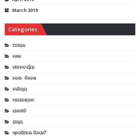
March 2019
Categories
ଅପରାଧ
ଖେଳ
ଜୀବନଚର୍ଯ୍ୟା
ଦେଶ- ବିଦେଶ
ବାଣିଜ୍ୟ
ମନୋରଞ୍ଜନ
ରାଜନୀତି
ରାଜ୍ୟ
ସ୍ପେସିଆଲ ରିପୋର୍ଟ