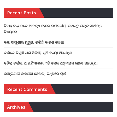
Recent Posts
ବିବାହ ବନ୍ଧନରେ ଆବଦ୍ଧ ହେଲେ ରମଣଦୀପ, ଜାଣନ୍ତୁ ତାଙ୍କ ସାଥୀଙ୍କ
ବିଷୟରେ
କଳା ବାଘୁଣୀର ମୃତ୍ୟୁ, ଚାଲିଛି କାରଣ ଖୋଜା
ବର୍ଷାରେ ଭିଜୁଛି ସାରା ଓଡିଶା, ପୁଣି ବନ୍ୟା ଆଶଙ୍କା
ବଢିଲା ଚର୍ଚ୍ଚା, ଆଇପିଏଲରେ ଏହି ଦଳର ଅଧିନାୟକ ହେବେ ପାଣ୍ଡ୍ୟା
ଭାଙ୍ଗିଗଲା କାଦପଡା କେନାଲ, ଚିନ୍ତାରେ ଚାଷୀ
Recent Comments
Archives