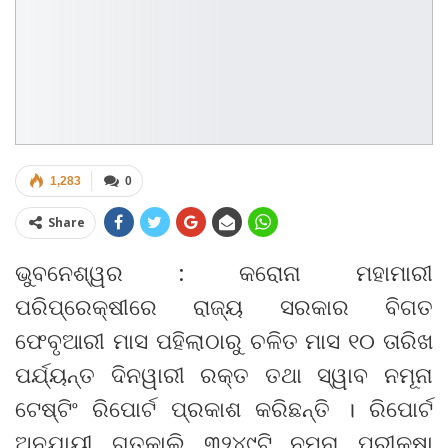
1,283
0
Share
ଭୁବନେଶ୍ୱର : କରୋନା ମହାମାରୀ
ପରିପ୍ରେକ୍ଷୀରେ ରାଜ୍ୟ ସରକାର ବିଗତ
ଫେବୃଆରୀ ମାସ ପହିଲାଠାରୁ ଚଳିତ ମାସ ୧୦ ତାରିଖ
ପର୍ଯ୍ୟନ୍ତ ଦିନୱାରୀ ରକ୍ତ ତଥା ସ୍ୱାବ ନମୂନା
ଟେଷ୍ଟିଂ ରିପୋର୍ଟ ପ୍ରକାଶ କରିଛନ୍ତି । ରିପୋର୍ଟ
ଅନୁଯାୟୀ ଗତକାଲି ୩୨୪୯ଟି ନମୂନା ପରୀକ୍ଷା