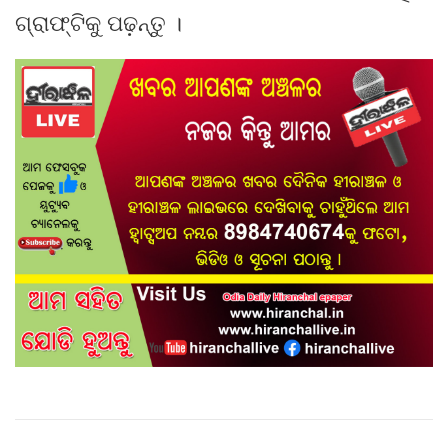
ଗ୍ରାଫ୍‌ଟିକୁ ପଢ଼ନ୍ତୁ ।