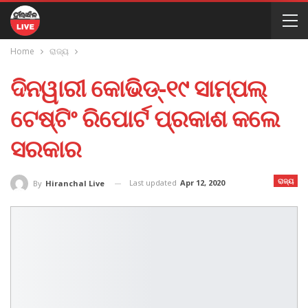
Home
ରାଜ୍ୟ
ଦିନୱାରୀ କୋଭିଡ୍‌-୧୯ ସାମ୍ପଲ୍
ଟେଷ୍ଟିଂ ରିପୋର୍ଟ ପ୍ରକାଶ କଲେ
ସରକାର
ରାଜ୍ୟ
Last updated
Apr 12, 2020
By
Hiranchal Live