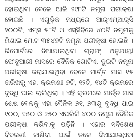
ହୋଇଥିବା ବେଳେ ଆଜି ୨୯୮ଟି ନମୂନା ପରୀକ୍ଷା
ହୋଇଛି । ଏଗୁଡ଼ିକ ମଧ୍ୟରେ ଆର୍‌ଏମ୍‌ଆର୍‌ସି
୨୦୦ଟି, ଏମ୍ସ ୫୮ଟି ଓ ଏସ୍‌ସିବିରେ ୪୦ଟି ନମୂନାକୁ
ମିଶାଇ ମୋଟ ୩୫୪୭ଟି ନମୂନା ପରୀକ୍ଷା ହୋଇଛି ।
ରିପୋର୍ଟରେ ଦିଆଯାଇଥିବା ଗ୍ରାଫ୍ ଅନୁଯାୟୀ
ଫେବୃଆରୀ ମାସରେ ଦୈନିକ ଗୋଟିଏ, ଦୁଇଟି ନମୂନା
ପରୀକ୍ଷା କରାଯାଇଥିବା ବେଳେ ମାର୍ଚ୍ଚ ମାସ ୧୫
ତାରିଖରୁ ଏହା କ୍ରମଶଃ ୭ଟି, ୧୨ଟି, ୧୪ଟି କ୍ରମରେ
ବୃଦ୍ଧି ପାଇ ଚାଲିଥିଲା । ଏହି କ୍ରମରେ ମାର୍ଚ୍ଚ ମାସ
ଶେଷ ବେଳକୁ ଏହା ଦୈନିକ ୭୧, ୭୩ରୁ ବୃଦ୍ଧି ପାଇ
୧୦୦, ୧୫୦ ଓ ୨୫୦ ଏପରିକି ୪୦୦ ନମୂନା ଦୈନିକ
ପରୀକ୍ଷା କରିବାକୁ ପଡ଼ିଛି । ଏହାର ସବିଶେଷ
ବିବରଣୀ ଜାଣିବା ପାଇଁ ତଳେ ଦିଆଯାଇଥିବା