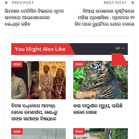
PREV POST
NEXT POST
ଭିମସାର ମେଡିସିନ ବିଭାଗର ନୂତନ
ନିଆରା ଉଦାହରଣ ସୃଷ୍ଟିକଲେ
ଭବନରେ ଆଇସୋଲେସନ
ମହିଳା ପ୍ରଶାସିକା : ପ୍ରସବର ୨୨
କେନ୍ଦ୍ର ରହିବ
ଦିନ ପରେ ଡ୍ୟୁଟିରେ ଯୋଗ ଦେଲେ
You Might Also Like
All
ରାଜ୍ୟ
ରାଜ୍ୟ
ବିବାହ ବନ୍ଧନରେ ଆବଦ୍ଧ
କଳା ବାଘୁଣୀର ମୃତ୍ୟୁ, ଚାଲିଛି
ହେଲେ ରମଣଦୀପ, ଜାଣନ୍ତୁ
କାରଣ ଖୋଜା
ତାଙ୍କ ସାଥୀଙ୍କ ବିଷୟରେ
ରାଜ୍ୟ
ରାଜ୍ୟ