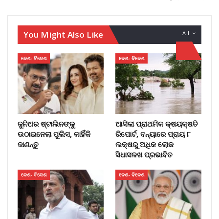
You Might Also Like
All
ଦେଶ- ବିଦେଶ
ଦେଶ- ବିଦେଶ
ଜୁନିଅର ଷ୍ଟାଲିନଙ୍କୁ
ଆସିଲା ପ୍ରାଥମିକ କ୍ଷୟକ୍ଷତି
ଉଠାଇନେଲା ପୁଲିସ, କାହିଁକି
ରିପୋର୍ଟ, ବନ୍ୟାରେ ପ୍ରାୟ ୮
ଜାଣନ୍ତୁ
ଲକ୍ଷରୁ ଅଧିକ ଲୋକ
ସିଧାସଳଖ ପ୍ରଭାବିତ
ଦେଶ- ବିଦେଶ
ଦେଶ- ବିଦେଶ