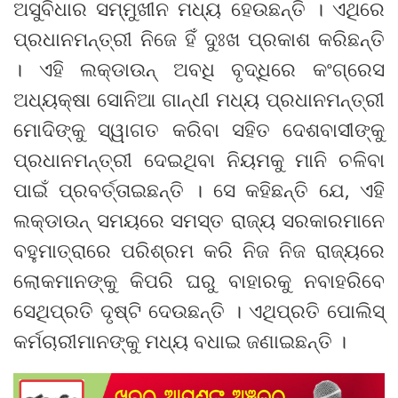
ଅସୁବିଧାର ସମ୍ମୁଖୀନ ମଧ୍ୟ ହେଉଛନ୍ତି । ଏଥିରେ
ପ୍ରଧାନମନ୍ତ୍ରୀ ନିଜେ ହିଁ ଦୁଃଖ ପ୍ରକାଶ କରିଛନ୍ତି
। ଏହି ଲକ୍‌ଡାଉନ୍ ଅବଧି ବୃଦ୍ଧିରେ କଂଗ୍ରେସ
ଅଧ୍ୟକ୍ଷା ସୋନିଆ ଗାନ୍ଧୀ ମଧ୍ୟ ପ୍ରଧାନମନ୍ତ୍ରୀ
ମୋଦିଙ୍କୁ ସ୍ୱାଗତ କରିବା ସହିତ ଦେଶବାସୀଙ୍କୁ
ପ୍ରଧାନମନ୍ତ୍ରୀ ଦେଇଥିବା ନିୟମକୁ ମାନି ଚଳିବା
ପାଇଁ ପ୍ରବର୍ତ୍ତାଇଛନ୍ତି । ସେ କହିଛନ୍ତି ଯେ, ଏହି
ଲକ୍‌ଡାଉନ୍ ସମୟରେ ସମସ୍ତ ରାଜ୍ୟ ସରକାରମାନେ
ବହୁମାତ୍ରାରେ ପରିଶ୍ରମ କରି ନିଜ ନିଜ ରାଜ୍ୟରେ
ଲୋକମାନଙ୍କୁ କିପରି ଘରୁ ବାହାରକୁ ନବାହରିବେ
ସେଥିପ୍ରତି ଦୃଷ୍ଟି ଦେଉଛନ୍ତି । ଏଥିପ୍ରତି ପୋଲିସ୍
କର୍ମଚାରୀମାନଙ୍କୁ ମଧ୍ୟ ବଧାଇ ଜଣାଇଛନ୍ତି ।