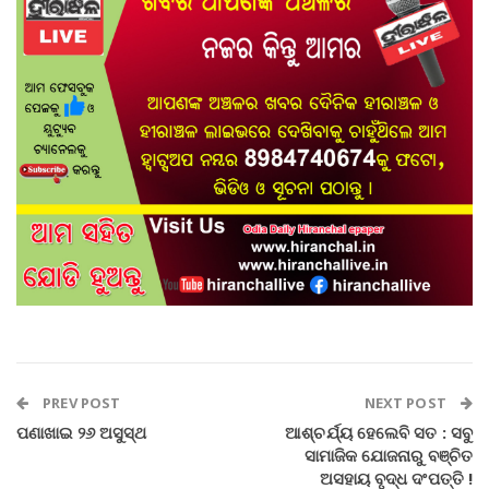
PREV POST
NEXT POST
ପଣାଖାଇ ୨୬ ଅସୁସ୍ଥ
ଆଶ୍ଚର୍ଯ୍ୟ ହେଲେବି ସତ : ସବୁ
ସାମାଜିକ ଯୋଜନାରୁ ବଞ୍ଚିତ
ଅସହାୟ ବୃଦ୍ଧ ଦଂପତ୍ତି !