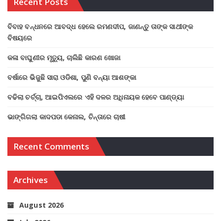
Recent Posts
ବିବାହ ବନ୍ଧନରେ ଆବଦ୍ଧ ହେଲେ ରମଣଦୀପ, ଜାଣନ୍ତୁ ତାଙ୍କ ସାଥୀଙ୍କ
ବିଷୟରେ
କଳା ବାଘୁଣୀର ମୃତ୍ୟୁ, ଚାଲିଛି କାରଣ ଖୋଜା
ବର୍ଷାରେ ଭିଜୁଛି ସାରା ଓଡିଶା, ପୁଣି ବନ୍ୟା ଆଶଙ୍କା
ବଢିଲା ଚର୍ଚ୍ଚା, ଆଇପିଏଲରେ ଏହି ଦଳର ଅଧିନାୟକ ହେବେ ପାଣ୍ଡ୍ୟା
ଭାଙ୍ଗିଗଲା କାଦପଡା କେନାଲ, ଚିନ୍ତାରେ ଚାଷୀ
Recent Comments
Archives
August 2026