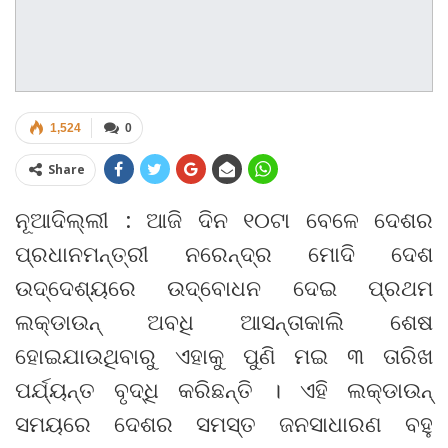
1,524
0
Share
ନୂଆଦିଲ୍ଲୀ : ଆଜି ଦିନ ୧୦ଟା ବେଳେ ଦେଶର
ପ୍ରଧାନମନ୍ତ୍ରୀ ନରେନ୍ଦ୍ର ମୋଦି ଦେଶ
ଉଦ୍ଦେଶ୍ୟରେ ଉଦ୍‌ବୋଧନ ଦେଇ ପ୍ରଥମ
ଲକ୍‌ଡାଉନ୍ ଅବଧି ଆସନ୍ତାକାଲି ଶେଷ
ହୋଇଯାଉଥିବାରୁ ଏହାକୁ ପୁଣି ମଇ ୩ ତାରିଖ
ପର୍ଯ୍ୟନ୍ତ ବୃଦ୍ଧି କରିଛନ୍ତି । ଏହି ଲକ୍‌ଡାଉନ୍
ସମୟରେ ଦେଶର ସମସ୍ତ ଜନସାଧାରଣ ବହୁ