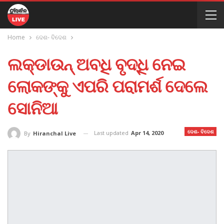
Home
ଦେଶ- ବିଦେଶ
ଲକ୍‌ଡାଉନ୍ ଅବଧି ବୃଦ୍ଧି ନେଇ
ଲୋକଙ୍କୁ ଏପରି ପରାମର୍ଶ ଦେଲେ
ସୋନିଆ
ଦେଶ- ବିଦେଶ
Last updated
Apr 14, 2020
By
Hiranchal Live