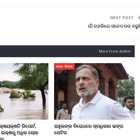
NEXT POST
ଗାଁ ଗହଳିରେ ସଚେତନତା ବଢୁଛ
More From Author
ଦେଶ- ବିଦେଶ
କ୍ଷୟକ୍ଷତି ରିପୋର୍ଟ,
ରାହୁଲଙ୍କ ବିରୋଧରେ ସ୍ବାଧିକାର ଭଙ୍ଗ
୮ ଲକ୍ଷରୁ ଅଧିକ ଲୋକ
ନୋଟିସ
ିତ