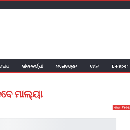
ପରାଧ
ଜୀବନଚର୍ଯ୍ୟା
ମନୋରଞ୍ଜନ
ଖେଳ
E-Paper
ବେ ମାଲ୍ୟା
ଦେଶ- ବିଦେଶ