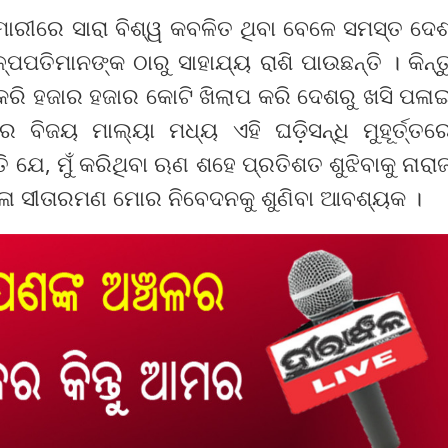
ାରୀରେ ସାରା ବିଶ୍ୱ କବଳିତ ଥିବା ବେଳେ ସମସ୍ତ ଦେ
ପପତିମାନଙ୍କ ଠାରୁ ସାହାଯ୍ୟ ରାଶି ପାଉଛନ୍ତି । କିନ୍ତ
 କରି ହଜାର ହଜାର କୋଟି ଖିଲାପ କରି ଦେଶରୁ ଖସି ପଳା
 ବିଜୟ ମାଲ୍ୟା ମଧ୍ୟ ଏହି ଘଡ଼ିସନ୍ଧି ମୁହୂର୍ତ୍ତର
ି ଯେ, ମୁଁ କରିଥିବା ଋଣ ଶହେ ପ୍ରତିଶତ ଶୁଝିବାକୁ ନାରା
ର୍ମଳା ସୀତାରମଣ ମୋର ନିବେଦନକୁ ଶୁଣିବା ଆବଶ୍ୟକ ।