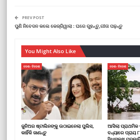
PREV POST
ପୁଣି ନିବେଦନ କଲେ କେଜ୍ରିୱାଲା : ଘରେ ରୁହନ୍ତୁ,ଗୀତା ପଢ଼ନ୍ତୁ
You Might Also Like
ଦେଶ- ବିଦେଶ
ଦେଶ- ବିଦେଶ
ଜୁନିଅର ଷ୍ଟାଲିନଙ୍କୁ ଉଠାଇନେଲା ପୁଲିସ,
ଆସିଲା ପ୍ରାଥମିକ 
କାହିଁକି ଜାଣନ୍ତୁ
ବନ୍ୟାରେ ପ୍ରାୟ 
ସିଧାସଳଖ ପ୍ରଭାବ