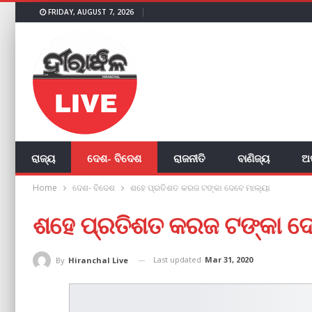
FRIDAY, AUGUST 7, 2026
ରାଜ୍ୟ
ଦେଶ- ବିଦେଶ
ରାଜନୀତି
ବାଣିଜ୍ୟ
ଅ
Home
ଦେଶ- ବିଦେଶ
ଶହେ ପ୍ରତିଶତ କରଜ ଟଙ୍କା ଦେବେ ମାଲ୍ୟା
ଶହେ ପ୍ରତିଶତ କରଜ ଟଙ୍କା ଦେ
Last updated
Mar 31, 2020
By
Hiranchal Live