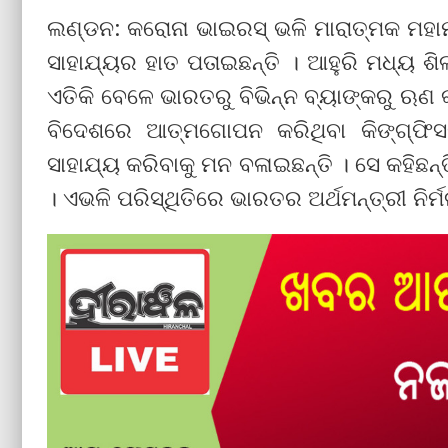
ଲଣ୍ଡନ: କରୋନା ଭାଇରସ୍ ଭଳି ମାରାତ୍ମକ ମହାମ
ସାହାଯ୍ୟର ହାତ ପତାଇଛନ୍ତି । ଆହୁରି ମଧ୍ୟ ଶିଳ୍
ଏତିକି ବେଳେ ଭାରତରୁ ବିଭିନ୍ନ ବ୍ୟାଙ୍କରୁ ଋଣ
ବିଦେଶରେ ଆତ୍ମଗୋପନ କରିଥିବା କିଙ୍ଗ୍‌ଫିସର
ସାହାଯ୍ୟ କରିବାକୁ ମନ ବଳାଇଛନ୍ତି । ସେ କହିଛନ୍ତ
। ଏଭଳି ପରିସ୍ଥିତିରେ ଭାରତର ଅର୍ଥମନ୍ତ୍ରୀ ନି