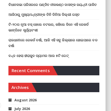
ବିଧାନସଭା ପରିସରରେ ପଣ୍ଡିତ ନୀଳକଣ୍ଠ ଦାସଙ୍କ ଜୟନ୍ତୀ ପାଳିତ
ଆଜିଠାରୁ ମୁଖ୍ୟମନ୍ତ୍ରୀଙ୍କ ତିନି ଦିନିଆ ଦିଲ୍ଲୀ ଗସ୍ତ
ଟି-୨୦ର ନୂଆ ବସ୍ ହେଲେ ବଟଲର, କହିଲେ ଦିନେ ଏହି ରେକର୍ଡ
ଭାଙ୍ଗିବେ ସୂର୍ଯ୍ୟବଂଶୀ
ରାଜଧାନୀରେ ରେକର୍ଡ ବର୍ଷା, ଆଜି ଏହି ସବୁ ଜିଲ୍ଲାରେ ହୋଇପାରେ ବଡ
ବର୍ଷା
ବନ୍ଦ ହେଲା ହୀରାକୁଦ ଡ୍ୟାମର ଆଉ ୫ଟି ଗେଟ୍
Recent Comments
Archives
August 2026
July 2026