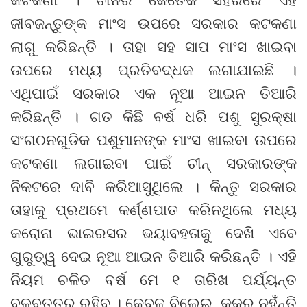
ଜୀବଜନ୍ତୁଙ୍କ ମାଂସ ଉପରେ ସରକାର କଟକଣା
ଲାଗୁ କରିଛନ୍ତି । ତାହା ସହ ସାପ ମାଂସ ଖାଇବା
ଉପରେ ମଧ୍ୟ ପ୍ରତିବଦ୍ଧକ ଲଗାଯାଇଛି ।
ଏଥିପାଇଁ ସରକାର ଏକ ନୂଆ ଆଇନ ତିଆରି
କରିଛନ୍ତି । ଗତ କିଛି ବର୍ଷ ଧରି ପଶୁ ସୁରକ୍ଷା
ସଂଗଠନଗୁଡିକ ପଶୁମାନଙ୍କ ମାଂସ ଖାଇବା ଉପରେ
କଟକଣା ଲଗାଇବା ପାଇଁ ଚୀନ୍ ସରକାରଙ୍କ
ନିକଟରେ ଦାବି କରିଆସୁଥିଲେ । କିନ୍ତୁ ସରକାର
ତାହାକୁ ପ୍ରଥମେ କର୍ଣ୍ଣପାତ କରିନଥିଲେ ମଧ୍ୟ
କରୋନା ଭାଇରସର ଭୟାବହତାକୁ ଦେଖି ଏବେ
ଗୁରୁତ୍ୱ ଦେଇ ନୂଆ ଆଇନ ତିଆରି କରିଛନ୍ତି । ଏହି
ନିୟମ ଚଳିତ ବର୍ଷ ମେ ୧ ତାରିଖ ପର୍ଯ୍ୟନ୍ତ
ବଳବତ୍ତର ରହିବ । କେବଳ ବିଲେଇ, କୁକୁର ନୁହଁନ୍ତି