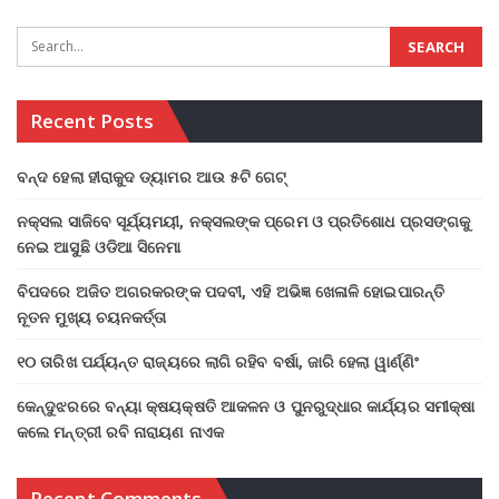
Recent Posts
ବନ୍ଦ ହେଲା ହୀରାକୁଦ ଡ୍ୟାମର ଆଉ ୫ଟି ଗେଟ୍
ନକ୍ସଲ ସାଜିବେ ସୂର୍ଯ୍ୟମୟୀ, ନକ୍ସଲଙ୍କ ପ୍ରେମ ଓ ପ୍ରତିଶୋଧ ପ୍ରସଙ୍ଗକୁ
ନେଇ ଆସୁଛି ଓଡିଆ ସିନେମା
ବିପଦରେ ଅଜିତ ଅଗରକରଙ୍କ ପଦବୀ, ଏହି ଅଭିଜ୍ଞ ଖେଳାଳି ହୋଇପାରନ୍ତି
ନୂତନ ମୁଖ୍ୟ ଚୟନକର୍ତ୍ତା
୧୦ ତାରିଖ ପର୍ଯ୍ୟନ୍ତ ରାଜ୍ୟରେ ଲାଗି ରହିବ ବର୍ଷା, ଜାରି ହେଲା ୱାର୍ଣ୍ଣିଂ
କେନ୍ଦୁଝରରେ ବନ୍ୟା କ୍ଷୟକ୍ଷତି ଆକଳନ ଓ ପୁନରୁଦ୍ଧାର କାର୍ଯ୍ୟର ସମୀକ୍ଷା
କଲେ ମନ୍ତ୍ରୀ ରବି ନାରାୟଣ ନାଏକ
Recent Comments