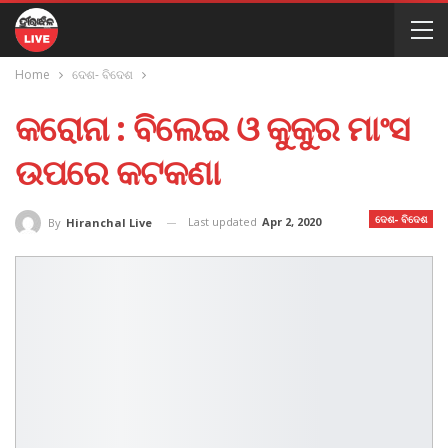
Home
ଦେଶ- ବିଦେଶ
କରୋନା : ବିଲେଇ ଓ କୁକୁର ମାଂସ
ଉପରେ କଟକଣା
ଦେଶ- ବିଦେଶ
Last updated
Apr 2, 2020
By
Hiranchal Live