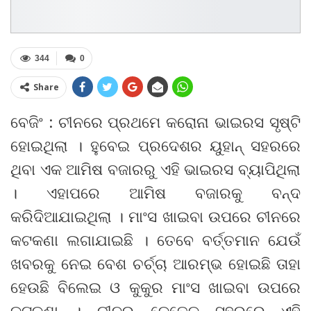
344
0
Share
ବେଜିଂ : ଚୀନରେ ପ୍ରଥମେ କରୋନା ଭାଇରସ ସୃଷ୍ଟି
ହୋଇଥିଲା । ହୁବେଇ ପ୍ରଦେଶର ୟୁହାନ୍ ସହରରେ
ଥିବା ଏକ ଆମିଷ ବଜାରରୁ ଏହି ଭାଇରସ ବ୍ୟାପିଥିଲା
। ଏହାପରେ ଆମିଷ ବଜାରକୁ ବନ୍ଦ
କରିଦିଆଯାଇଥିଲା । ମାଂସ ଖାଇବା ଉପରେ ଚୀନରେ
କଟକଣା ଲଗାଯାଇଛି । ତେବେ ବର୍ତ୍ତମାନ ଯେଉଁ
ଖବରକୁ ନେଇ ବେଶ ଚର୍ଚ୍ଚା ଆରମ୍ଭ ହୋଇଛି ତାହା
ହେଉଛି ବିଲେଇ ଓ କୁକୁର ମାଂସ ଖାଇବା ଉପରେ
କଟକଣା । ଚୀନର କେତେକ ସହରରେ ଏହି