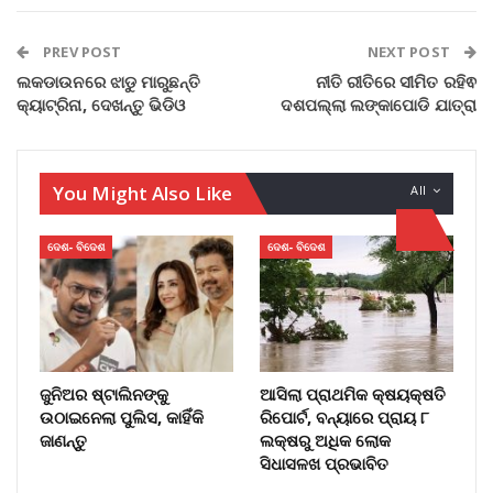
PREV POST
NEXT POST
ଲକଡାଉନରେ ଝାଡୁ ମାରୁଛନ୍ତି
ନୀତି ରୀତିରେ ସୀମିତ ରହିଵ
କ୍ୟାଟ୍ରିନା, ଦେଖନ୍ତୁ ଭିଡିଓ
ଦଶପଲ୍ଲା ଲଙ୍କାପୋଡି ଯାତ୍ରା
You Might Also Like
All
ଦେଶ- ବିଦେଶ
ଦେଶ- ବିଦେଶ
ଜୁନିଅର ଷ୍ଟାଲିନଙ୍କୁ
ଆସିଲା ପ୍ରାଥମିକ କ୍ଷୟକ୍ଷତି
ଉଠାଇନେଲା ପୁଲିସ, କାହିଁକି
ରିପୋର୍ଟ, ବନ୍ୟାରେ ପ୍ରାୟ ୮
ଜାଣନ୍ତୁ
ଲକ୍ଷରୁ ଅଧିକ ଲୋକ
ସିଧାସଳଖ ପ୍ରଭାବିତ