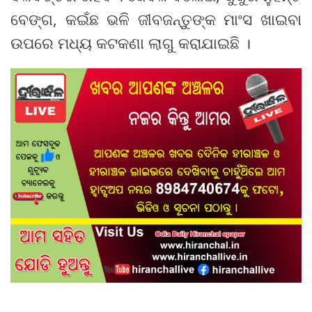
ବେଙ୍ଗ, କଇଁଛ ଭଳି ଜୀବଜନ୍ତୁଙ୍କ ମାଂସ ଖାଇବା
ଉପରେ ମଧ୍ୟ କଟକଣା ଲାଗୁ କରାଯାଇଛି ।