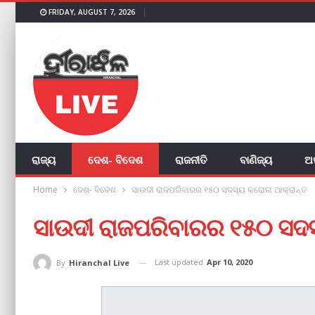
FRIDAY, AUGUST 7, 2026
ରାଜ୍ୟ
ଦେଶ- ବିଦେଶ
ରାଜନୀତି
ବାଣିଜ୍ୟ
ଅ
Home
ଦେଶ- ବିଦେଶ
ସାଉଦୀ ରାଜପରିବାରର ୧୫୦ ସଦସ୍ୟ କରୋନା ଆକ୍ରାନ୍ତ
ସାଉଦୀ ରାଜପରିବାରର ୧୫୦ ସଦସ
Last updated
Apr 10, 2020
By
Hiranchal Live