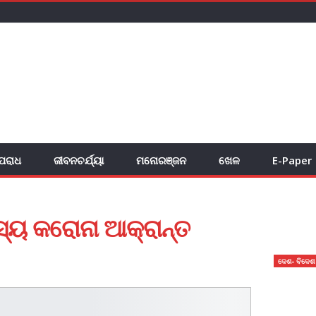
ପରାଧ
ଜୀବନଚର୍ଯ୍ୟା
ମନୋରଞ୍ଜନ
ଖେଳ
E-Paper
୍ୟ କରୋନା ଆକ୍ରାନ୍ତ
ଦେଶ- ବିଦେଶ