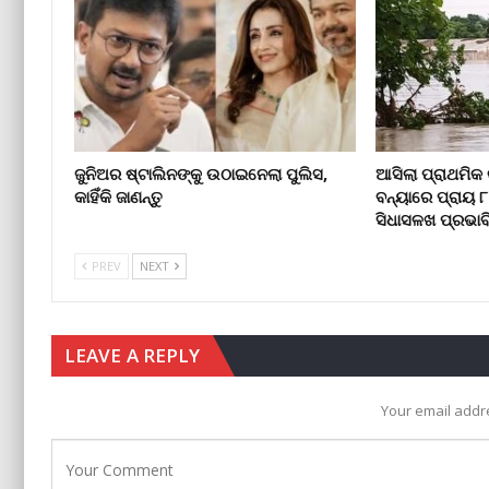
ଜୁନିଅର ଷ୍ଟାଲିନଙ୍କୁ ଉଠାଇନେଲା ପୁଲିସ,
ଆସିଲା ପ୍ରାଥମିକ 
କାହିଁକି ଜାଣନ୍ତୁ
ବନ୍ୟାରେ ପ୍ରାୟ 
ସିଧାସଳଖ ପ୍ରଭାବ
PREV
NEXT
LEAVE A REPLY
Your email addre