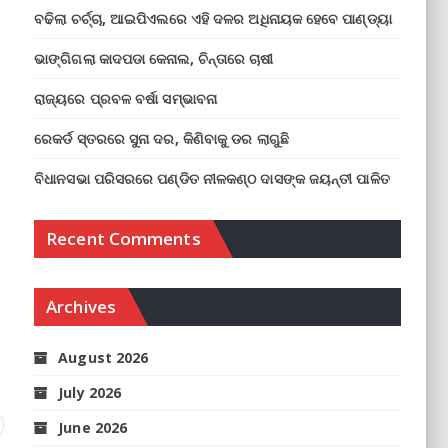
ବଢିଲା ଚର୍ଚ୍ଚା, ଆଇପିଏଲରେ ଏହି ଦଳର ଅଧିନାୟକ ହେବେ ପାଣ୍ଡ୍ୟା
ଭାଙ୍ଗିଗଲା କାଦପଡା କେନାଲ, ଚିନ୍ତାରେ ଚାଷୀ
ରାଜ୍ୟରେ ପ୍ରବଳ ବର୍ଷା ସମ୍ଭାବନା
ରେକର୍ଡ ସ୍ତରରେ ସୁନା ଦର, କିଣିବାକୁ ଡର ଲାଗୁଛି
ବିଧାନସଭା ପରିସରରେ ପଣ୍ଡିତ ନୀଳକଣ୍ଠ ଦାସଙ୍କ ଜୟନ୍ତୀ ପାଳିତ
Recent Comments
Archives
August 2026
July 2026
June 2026