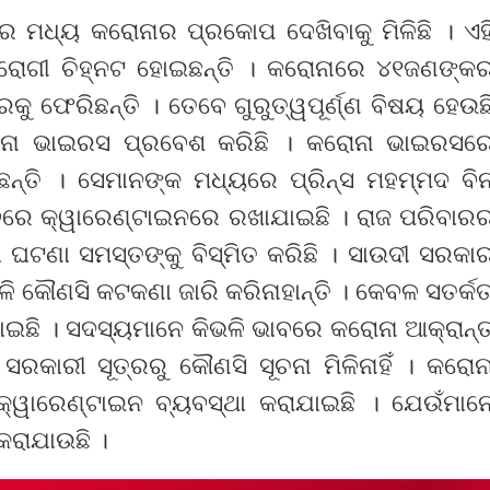
 ମଧ୍ୟ କରୋନାର ପ୍ରକୋପ ଦେଖିବାକୁ ମିଳିଛି । ଏହ
 ରୋଗୀ ଚିହ୍ନଟ ହୋଇଛନ୍ତି । କରୋନାରେ ୪୧ଜଣଙ୍କ
ୁ ଫେରିଛନ୍ତି । ତେବେ ଗୁରୁତ୍ୱପୂର୍ଣ୍ଣ ବିଷୟ ହେଉଛ
ୋନା ଭାଇରସ ପ୍ରବେଶ କରିଛି । କରୋନା ଭାଇରସର
୍ତି । ସେମାନଙ୍କ ମଧ୍ୟରେ ପ୍ରିନ୍ସ ମହମ୍ମଦ ବି
ବରେ କ୍ୱାରେଣ୍ଟାଇନରେ ରଖାଯାଇଛି । ରାଜ ପରିବାର
ଘଟଣା ସମସ୍ତଙ୍କୁ ବିସ୍ମିତ କରିଛି । ସାଉଦୀ ସରକା
 କୌଣସି କଟକଣା ଜାରି କରିନାହାନ୍ତି । କେବଳ ସତର୍କତ
ଇଛି । ସଦସ୍ୟମାନେ କିଭଳି ଭାବରେ କରୋନା ଆକ୍ରାନ୍
ରକାରୀ ସୂତ୍ରରୁ କୌଣସି ସୂଚନା ମିଳିନାହିଁ । କରୋନ
 କ୍ୱାରେଣ୍ଟାଇନ ବ୍ୟବସ୍ଥା କରାଯାଇଛି । ଯେଉଁମାନ
 କରାଯାଉଛି ।