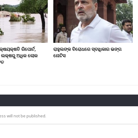
କ୍ଷୟକ୍ଷତି ରିପୋର୍ଟ,
ରାହୁଲଙ୍କ ବିରୋଧରେ ସ୍ବାଧିକାର ଭଙ୍ଗ
୮ ଲକ୍ଷରୁ ଅଧିକ ଲୋକ
ନୋଟିସ
ିତ
ss will not be published.