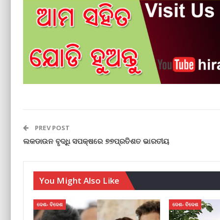
PREV POST
ଲକଡାଉନ ବୃଦ୍ଧି ସପକ୍ଷରେ ୭୭ପ୍ରତିଶତ ଭାରତୀୟ
You Might Also Like
ଦେଶ- ବିଦେଶ
ଦେଶ- ବିଦେଶ