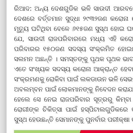
ରିଆଦ: ଅନ୍ୟ ଦେଶଗୁଡିକ ଭଳି ସାଉଦୀ ଆରବରେ
ଦେଶରେ ବର୍ତ୍ତମାନ ସୁଦ୍ଧା ୨୯୩୨ଜଣ କରୋନା
ମୃତ୍ୟୁ ଘଟିଥିବା ବେଳେ ୬୧୫ଜଣ ସୁସ୍ଥ ହୋଇ ଘରକ
ଯେ, ସାଉଦୀ ରାଜପରିବାରରେ ମଧ୍ୟ ଏହି କର
ପରିବାରର ୧୫୦ଜଣ ସଦସ୍ୟ ସଂକ୍ରମିତ ହୋଇଛନ
ସଲମନ ଅଛନ୍ତି । ସମସ୍ତଙ୍କୁ ପୃଥକ ପୃଥକ ଭା
ଏତେ ସଂଖ୍ୟକ ସଦସ୍ୟ କରୋନା ଆକ୍ରାନ୍ତ ହେବା 
ସଂକ୍ରମଣକୁ ରୋକିବା ପାଇଁ ଲକଡାଉନ ଭଳି ସେଭଳି
ଅବଲମ୍ବନ ପାଇଁ ଲୋକମାନଙ୍କୁ ନିବେଦନ କରାଯା
ହେଲେ ସେ ନେଇ ରାଜପରିବାର ସୂତ୍ରରୁ କିମ୍ବା ସ
ରୋଗୀଙ୍କ ଚିକିତ୍ସା ପାଇଁ ହସ୍ପିଟାଲଗୁଡିକରେ
ସୁସ୍ଥ ହେଉଛନ୍ତି ସେମାନଙ୍କୁ ପୁନର୍ବାର ପରୀକ୍ଷା