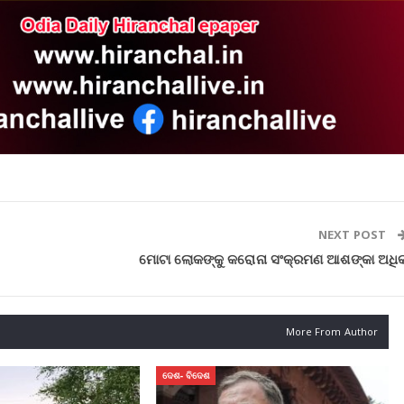
NEXT POST
ମୋଟା ଲୋକଙ୍କୁ କରୋନା ସଂକ୍ରମଣ ଆଶଙ୍କା ଅଧି
More From Author
ଦେଶ- ବିଦେଶ